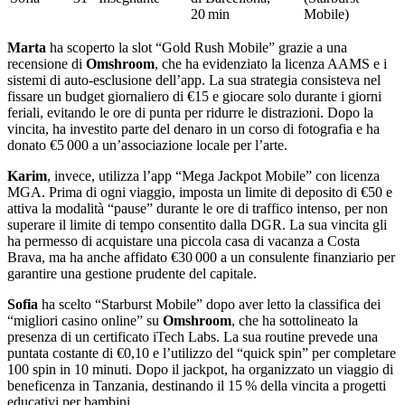
20 min
Mobile)
Marta
ha scoperto la slot “Gold Rush Mobile” grazie a una
recensione di
Omshroom
, che ha evidenziato la licenza AAMS e i
sistemi di auto‑esclusione dell’app. La sua strategia consisteva nel
fissare un budget giornaliero di €15 e giocare solo durante i giorni
feriali, evitando le ore di punta per ridurre le distrazioni. Dopo la
vincita, ha investito parte del denaro in un corso di fotografia e ha
donato €5 000 a un’associazione locale per l’arte.
Karim
, invece, utilizza l’app “Mega Jackpot Mobile” con licenza
MGA. Prima di ogni viaggio, imposta un limite di deposito di €50 e
attiva la modalità “pause” durante le ore di traffico intenso, per non
superare il limite di tempo consentito dalla DGR. La sua vincita gli
ha permesso di acquistare una piccola casa di vacanza a Costa
Brava, ma ha anche affidato €30 000 a un consulente finanziario per
garantire una gestione prudente del capitale.
Sofia
ha scelto “Starburst Mobile” dopo aver letto la classifica dei
“migliori casino online” su
Omshroom
, che ha sottolineato la
presenza di un certificato iTech Labs. La sua routine prevede una
puntata costante di €0,10 e l’utilizzo del “quick spin” per completare
100 spin in 10 minuti. Dopo il jackpot, ha organizzato un viaggio di
beneficenza in Tanzania, destinando il 15 % della vincita a progetti
educativi per bambini.