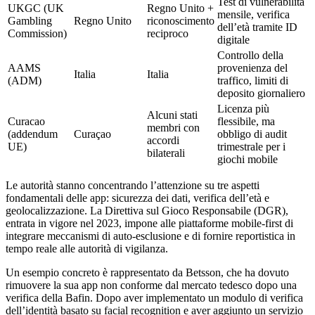
Test di vulnerabilità
UKGC (UK
Regno Unito +
mensile, verifica
Gambling
Regno Unito
riconoscimento
dell’età tramite ID
Commission)
reciproco
digitale
Controllo della
AAMS
provenienza del
Italia
Italia
(ADM)
traffico, limiti di
deposito giornaliero
Licenza più
Alcuni stati
Curacao
flessibile, ma
membri con
(addendum
Curaçao
obbligo di audit
accordi
UE)
trimestrale per i
bilaterali
giochi mobile
Le autorità stanno concentrando l’attenzione su tre aspetti
fondamentali delle app: sicurezza dei dati, verifica dell’età e
geolocalizzazione. La Direttiva sul Gioco Responsabile (DGR),
entrata in vigore nel 2023, impone alle piattaforme mobile‑first di
integrare meccanismi di auto‑esclusione e di fornire reportistica in
tempo reale alle autorità di vigilanza.
Un esempio concreto è rappresentato da Betsson, che ha dovuto
rimuovere la sua app non conforme dal mercato tedesco dopo una
verifica della Bafin. Dopo aver implementato un modulo di verifica
dell’identità basato su facial recognition e aver aggiunto un servizio