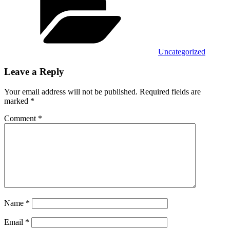
Uncategorized
Leave a Reply
Your email address will not be published.
Required fields are
marked
*
Comment
*
Name
*
Email
*