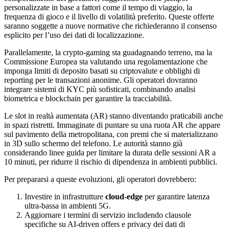
personalizzate in base a fattori come il tempo di viaggio, la
frequenza di gioco e il livello di volatilità preferito. Queste offerte
saranno soggette a nuove normative che richiederanno il consenso
esplicito per l’uso dei dati di localizzazione.
Parallelamente, la crypto‑gaming sta guadagnando terreno, ma la
Commissione Europea sta valutando una regolamentazione che
imponga limiti di deposito basati su criptovalute e obblighi di
reporting per le transazioni anonime. Gli operatori dovranno
integrare sistemi di KYC più sofisticati, combinando analisi
biometrica e blockchain per garantire la tracciabilità.
Le slot in realtà aumentata (AR) stanno diventando praticabili anche
in spazi ristretti. Immaginate di puntare su una ruota AR che appare
sul pavimento della metropolitana, con premi che si materializzano
in 3D sullo schermo del telefono. Le autorità stanno già
considerando linee guida per limitare la durata delle sessioni AR a
10 minuti, per ridurre il rischio di dipendenza in ambienti pubblici.
Per prepararsi a queste evoluzioni, gli operatori dovrebbero:
Investire in infrastrutture
cloud‑edge
per garantire latenza
ultra‑bassa in ambienti 5G.
Aggiornare i termini di servizio includendo clausole
specifiche su AI‑driven offers e privacy dei dati di