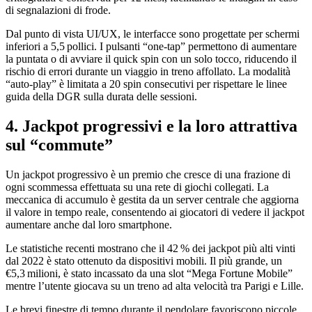
di segnalazioni di frode.
Dal punto di vista UI/UX, le interfacce sono progettate per schermi
inferiori a 5,5 pollici. I pulsanti “one‑tap” permettono di aumentare
la puntata o di avviare il quick spin con un solo tocco, riducendo il
rischio di errori durante un viaggio in treno affollato. La modalità
“auto‑play” è limitata a 20 spin consecutivi per rispettare le linee
guida della DGR sulla durata delle sessioni.
4. Jackpot progressivi e la loro attrattiva
sul “commute”
Un jackpot progressivo è un premio che cresce di una frazione di
ogni scommessa effettuata su una rete di giochi collegati. La
meccanica di accumulo è gestita da un server centrale che aggiorna
il valore in tempo reale, consentendo ai giocatori di vedere il jackpot
aumentare anche dal loro smartphone.
Le statistiche recenti mostrano che il 42 % dei jackpot più alti vinti
dal 2022 è stato ottenuto da dispositivi mobili. Il più grande, un
€5,3 milioni, è stato incassato da una slot “Mega Fortune Mobile”
mentre l’utente giocava su un treno ad alta velocità tra Parigi e Lille.
Le brevi finestre di tempo durante il pendolare favoriscono piccole