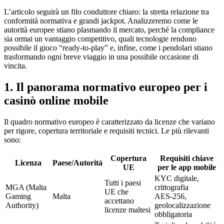
L’articolo seguirà un filo conduttore chiaro: la stretta relazione tra
conformità normativa e grandi jackpot. Analizzeremo come le
autorità europee stiano plasmando il mercato, perché la compliance
sia ormai un vantaggio competitivo, quali tecnologie rendono
possibile il gioco “ready‑to‑play” e, infine, come i pendolari stiano
trasformando ogni breve viaggio in una possibile occasione di
vincita.
1. Il panorama normativo europeo per i
casinò online mobile
Il quadro normativo europeo è caratterizzato da licenze che variano
per rigore, copertura territoriale e requisiti tecnici. Le più rilevanti
sono:
Copertura
Requisiti chiave
Licenza
Paese/Autorità
UE
per le app mobile
KYC digitale,
Tutti i paesi
MGA (Malta
crittografia
UE che
Gaming
Malta
AES‑256,
accettano
Authority)
geolocalizzazione
licenze maltesi
obbligatoria