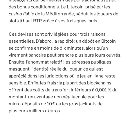
des bonus conditionnels. Le Litecoin, prisé par les
casino fiable
de la Méditerranée, séduit les joueurs de
slots à haut RTP grâce à ses frais quasi nuls.
Ces devises sont privilégiées pour trois raisons
essentielles. D’abord, la rapidité : un dépôt en Bitcoin
se confirme en moins de dix minutes, alors qu’un
virement bancaire peut prendre plusieurs jours ouvrés.
Ensuite, l’anonymat relatif ; les adresses publiques
masquent l’identité réelle du joueur, ce qui est
apprécié dans les juridictions où le jeu en ligne reste
sensible. Enfin, les frais : la plupart des blockchains
offrent des coûts de transfert inférieurs à 0,001 % du
montant, un avantage non négligeable pour les
micro‑déposits de 10 € ou les gros jackpots de
plusieurs milliers d’euros.