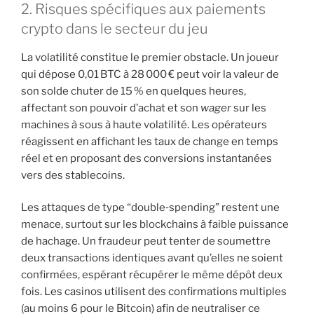
2. Risques spécifiques aux paiements
crypto dans le secteur du jeu
La volatilité constitue le premier obstacle. Un joueur
qui dépose 0,01 BTC à 28 000 € peut voir la valeur de
son solde chuter de 15 % en quelques heures,
affectant son pouvoir d’achat et son
wager
sur les
machines à sous à haute volatilité. Les opérateurs
réagissent en affichant les taux de change en temps
réel et en proposant des conversions instantanées
vers des stablecoins.
Les attaques de type “double‑spending” restent une
menace, surtout sur les blockchains à faible puissance
de hachage. Un fraudeur peut tenter de soumettre
deux transactions identiques avant qu’elles ne soient
confirmées, espérant récupérer le même dépôt deux
fois. Les casinos utilisent des confirmations multiples
(au moins 6 pour le Bitcoin) afin de neutraliser ce