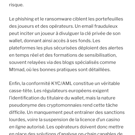
risque.
Le phishing et le ransomware ciblent les portefeuilles
des joueurs et des opérateurs. Un email frauduleux
peut inciter un joueur à divulguer la clé privée de son
wallet, donnant ainsi accès à ses fonds. Les
plateformes les plus sécurisées déploient des alertes
en temps réel et des formations de sensibilisation,
souvent relayées via des blogs spécialisés comme
Mtmad, où les bonnes pratiques sont détaillées.
Enfin, la conformité KYC/AML constitue un véritable
casse‑tête. Les régulateurs européens exigent
l’identification du titulaire du wallet, mais la nature
pseudonyme des cryptomonnaies rend cette tâche
difficile. Un manquement peut entraîner des sanctions
lourdes, voire la suspension de la licence d’un
casino
en ligne
autorisé. Les opérateurs doivent donc mettre
en place des solutions d’analyse on‑chain capables de