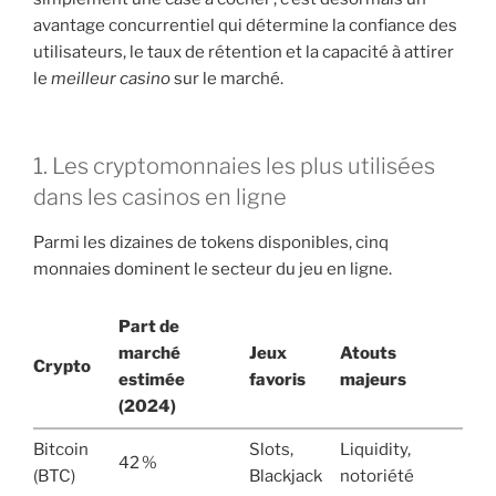
avantage concurrentiel qui détermine la confiance des
utilisateurs, le taux de rétention et la capacité à attirer
le
meilleur casino
sur le marché.
1. Les cryptomonnaies les plus utilisées
dans les casinos en ligne
Parmi les dizaines de tokens disponibles, cinq
monnaies dominent le secteur du jeu en ligne.
Part de
marché
Jeux
Atouts
Crypto
estimée
favoris
majeurs
(2024)
Bitcoin
Slots,
Liquidity,
42 %
(BTC)
Blackjack
notoriété