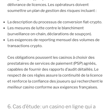
délivrance de licences. Les opérateurs doivent
soumettre un
plan de gestion des risques
incluant :
La description du processus de conversion fiat‑crypto.
Les mesures de lutte contre le blanchiment
(surveillance on‑chain, déclarations de soupçon).
Les exigences de reporting mensuel des volumes de
transactions crypto.
Ces obligations poussent les casinos à choisir des
prestataires de services de paiement (PSP) agréés,
capables de fournir des rapports d’audit détaillés. Le
respect de ces règles assure la continuité de la licence
et renforce la confiance des joueurs qui recherchent le
meilleur casino
conforme aux exigences françaises.
6. Cas d’étude : un casino en ligne qui a