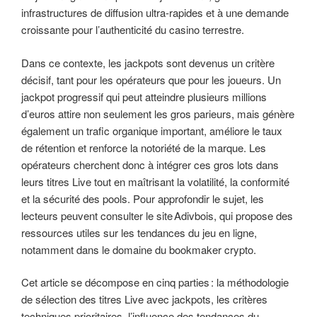
infrastructures de diffusion ultra‑rapides et à une demande
croissante pour l’authenticité du casino terrestre.
Dans ce contexte, les jackpots sont devenus un critère
décisif, tant pour les opérateurs que pour les joueurs. Un
jackpot progressif qui peut atteindre plusieurs millions
d’euros attire non seulement les gros parieurs, mais génère
également un trafic organique important, améliore le taux
de rétention et renforce la notoriété de la marque. Les
opérateurs cherchent donc à intégrer ces gros lots dans
leurs titres Live tout en maîtrisant la volatilité, la conformité
et la sécurité des pools. Pour approfondir le sujet, les
lecteurs peuvent consulter le site Adivbois, qui propose des
ressources utiles sur les tendances du jeu en ligne,
notamment dans le domaine du bookmaker crypto.
Cet article se décompose en cinq parties : la méthodologie
de sélection des titres Live avec jackpots, les critères
techniques prioritaires, l’influence des tendances du