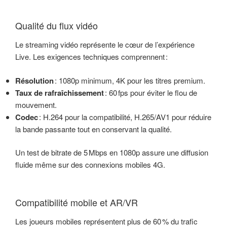
Qualité du flux vidéo
Le streaming vidéo représente le cœur de l’expérience
Live. Les exigences techniques comprennent :
Résolution
: 1080p minimum, 4K pour les titres premium.
Taux de rafraîchissement
: 60 fps pour éviter le flou de
mouvement.
Codec
: H.264 pour la compatibilité, H.265/AV1 pour réduire
la bande passante tout en conservant la qualité.
Un test de bitrate de 5 Mbps en 1080p assure une diffusion
fluide même sur des connexions mobiles 4G.
Compatibilité mobile et AR/VR
Les joueurs mobiles représentent plus de 60 % du trafic