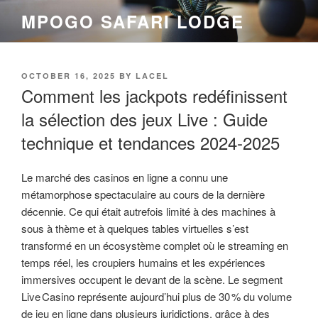
Skip
MPOGO SAFARI LODGE
to
content
POSTED
OCTOBER 16, 2025
BY
LACEL
ON
Comment les jackpots redéfinissent
la sélection des jeux Live : Guide
technique et tendances 2024‑2025
Le marché des casinos en ligne a connu une
métamorphose spectaculaire au cours de la dernière
décennie. Ce qui était autrefois limité à des machines à
sous à thème et à quelques tables virtuelles s’est
transformé en un écosystème complet où le streaming en
temps réel, les croupiers humains et les expériences
immersives occupent le devant de la scène. Le segment
Live Casino représente aujourd’hui plus de 30 % du volume
de jeu en ligne dans plusieurs juridictions, grâce à des