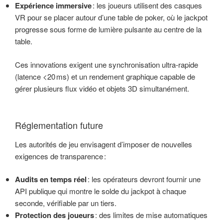
Expérience immersive
: les joueurs utilisent des casques
VR pour se placer autour d’une table de poker, où le jackpot
progresse sous forme de lumière pulsante au centre de la
table.
Ces innovations exigent une synchronisation ultra‑rapide
(latence <20 ms) et un rendement graphique capable de
gérer plusieurs flux vidéo et objets 3D simultanément.
Réglementation future
Les autorités de jeu envisagent d’imposer de nouvelles
exigences de transparence :
Audits en temps réel
: les opérateurs devront fournir une
API publique qui montre le solde du jackpot à chaque
seconde, vérifiable par un tiers.
Protection des joueurs
: des limites de mise automatiques