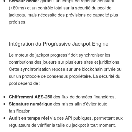
Serveur dédié
: garantit un temps de réponse constant
(<80 ms) et un contrôle total sur la sécurité du pool de
jackpots, mais nécessite des prévisions de capacité plus
précises.
Intégration du Progressive Jackpot Engine
Le moteur de jackpot progressif doit synchroniser les
contributions des joueurs sur plusieurs sites et juridictions.
Cette synchronisation repose sur une blockchain privée ou
sur un protocole de consensus propriétaire. La sécurité du
pool dépend de :
Chiffrement AES‑256
des flux de données financières.
Signature numérique
des mises afin d’éviter toute
falsification.
Audit en temps réel
via des API publiques, permettant aux
régulateurs de vérifier la taille du jackpot à tout moment.