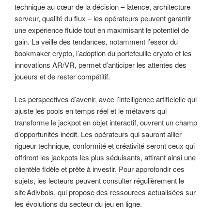
technique au cœur de la décision – latence, architecture
serveur, qualité du flux – les opérateurs peuvent garantir
une expérience fluide tout en maximisant le potentiel de
gain. La veille des tendances, notamment l’essor du
bookmaker crypto, l’adoption du portefeuille crypto et les
innovations AR/VR, permet d’anticiper les attentes des
joueurs et de rester compétitif.
Les perspectives d’avenir, avec l’intelligence artificielle qui
ajuste les pools en temps réel et le métavers qui
transforme le jackpot en objet interactif, ouvrent un champ
d’opportunités inédit. Les opérateurs qui sauront allier
rigueur technique, conformité et créativité seront ceux qui
offriront les jackpots les plus séduisants, attirant ainsi une
clientèle fidèle et prête à investir. Pour approfondir ces
sujets, les lecteurs peuvent consulter régulièrement le
site Adivbois, qui propose des ressources actualisées sur
les évolutions du secteur du jeu en ligne.