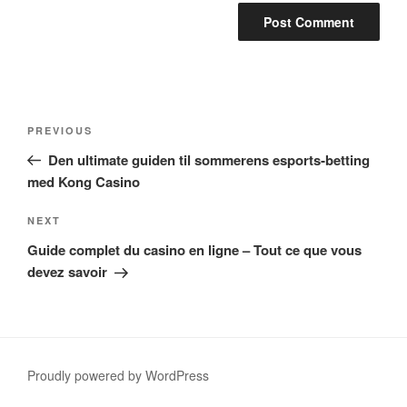
Post
Previous
PREVIOUS
navigation
Post
Den ultimate guiden til sommerens esports‑betting
med Kong Casino
Next
NEXT
Post
Guide complet du casino en ligne – Tout ce que vous
devez savoir
Proudly powered by WordPress