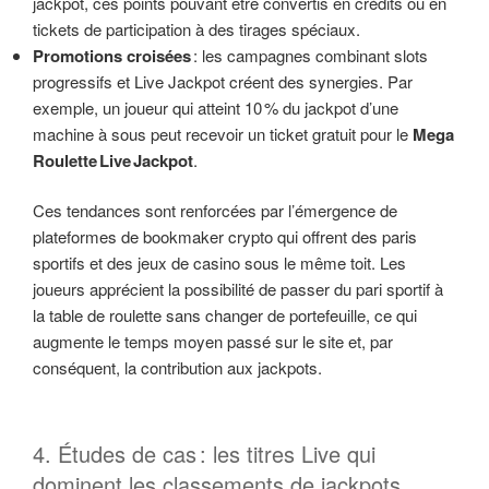
jackpot, ces points pouvant être convertis en crédits ou en
tickets de participation à des tirages spéciaux.
Promotions croisées
: les campagnes combinant slots
progressifs et Live Jackpot créent des synergies. Par
exemple, un joueur qui atteint 10 % du jackpot d’une
machine à sous peut recevoir un ticket gratuit pour le
Mega
Roulette Live Jackpot
.
Ces tendances sont renforcées par l’émergence de
plateformes de bookmaker crypto qui offrent des paris
sportifs et des jeux de casino sous le même toit. Les
joueurs apprécient la possibilité de passer du pari sportif à
la table de roulette sans changer de portefeuille, ce qui
augmente le temps moyen passé sur le site et, par
conséquent, la contribution aux jackpots.
4. Études de cas : les titres Live qui
dominent les classements de jackpots