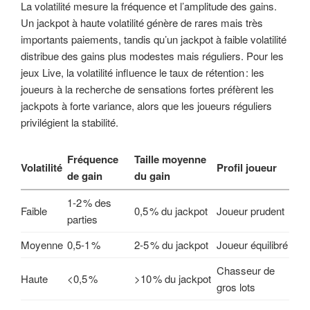
La volatilité mesure la fréquence et l’amplitude des gains.
Un jackpot à haute volatilité génère de rares mais très
importants paiements, tandis qu’un jackpot à faible volatilité
distribue des gains plus modestes mais réguliers. Pour les
jeux Live, la volatilité influence le taux de rétention : les
joueurs à la recherche de sensations fortes préfèrent les
jackpots à forte variance, alors que les joueurs réguliers
privilégient la stabilité.
Fréquence
Taille moyenne
Volatilité
Profil joueur
de gain
du gain
1‑2 % des
Faible
0,5 % du jackpot
Joueur prudent
parties
Moyenne
0,5‑1 %
2‑5 % du jackpot
Joueur équilibré
Chasseur de
Haute
<0,5 %
>10 % du jackpot
gros lots