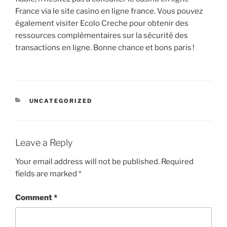
France via le site casino en ligne france. Vous pouvez
également visiter Ecolo Creche pour obtenir des
ressources complémentaires sur la sécurité des
transactions en ligne. Bonne chance et bons paris !
CATEGORIES
UNCATEGORIZED
Leave a Reply
Your email address will not be published.
Required
fields are marked
*
Comment
*