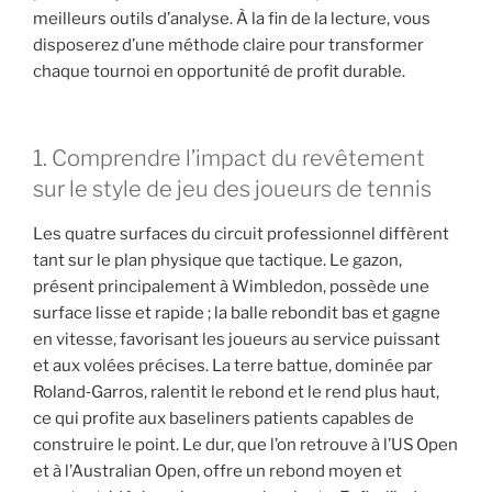
meilleurs outils d’analyse. À la fin de la lecture, vous
disposerez d’une méthode claire pour transformer
chaque tournoi en opportunité de profit durable.
1. Comprendre l’impact du revêtement
sur le style de jeu des joueurs de tennis
Les quatre surfaces du circuit professionnel diffèrent
tant sur le plan physique que tactique. Le gazon,
présent principalement à Wimbledon, possède une
surface lisse et rapide ; la balle rebondit bas et gagne
en vitesse, favorisant les joueurs au service puissant
et aux volées précises. La terre battue, dominée par
Roland‑Garros, ralentit le rebond et le rend plus haut,
ce qui profite aux baseliners patients capables de
construire le point. Le dur, que l’on retrouve à l’US Open
et à l’Australian Open, offre un rebond moyen et