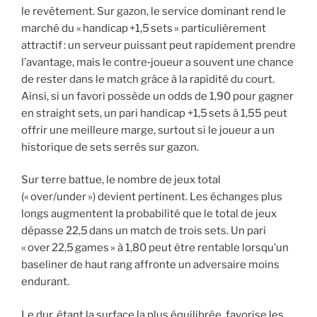
le revêtement. Sur gazon, le service dominant rend le
marché du « handicap +1,5 sets » particulièrement
attractif : un serveur puissant peut rapidement prendre
l’avantage, mais le contre‑joueur a souvent une chance
de rester dans le match grâce à la rapidité du court.
Ainsi, si un favori possède un odds de 1,90 pour gagner
en straight sets, un pari handicap +1,5 sets à 1,55 peut
offrir une meilleure marge, surtout si le joueur a un
historique de sets serrés sur gazon.
Sur terre battue, le nombre de jeux total
(« over/under ») devient pertinent. Les échanges plus
longs augmentent la probabilité que le total de jeux
dépasse 22,5 dans un match de trois sets. Un pari
« over 22,5 games » à 1,80 peut être rentable lorsqu’un
baseliner de haut rang affronte un adversaire moins
endurant.
Le dur, étant la surface la plus équilibrée, favorise les