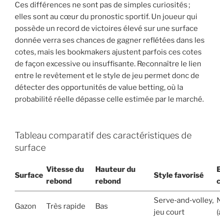
Ces différences ne sont pas de simples curiosités ;
elles sont au cœur du pronostic sportif. Un joueur qui
possède un record de victoires élevé sur une surface
donnée verra ses chances de gagner reflétées dans les
cotes, mais les bookmakers ajustent parfois ces cotes
de façon excessive ou insuffisante. Reconnaître le lien
entre le revêtement et le style de jeu permet donc de
détecter des opportunités de value betting, où la
probabilité réelle dépasse celle estimée par le marché.
Tableau comparatif des caractéristiques de
surface
Vitesse du
Hauteur du
Surface
Style favorisé
rebond
rebond
Serve‑and‑volley,
Gazon
Très rapide
Bas
jeu court