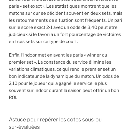
paris « set exact ». Les statistiques montrent que les
matchs sur dur se décident souvent en deux sets, mais
les retournements de situation sont fréquents. Un pari
sur le score exact 2‑1 avec un odds de 3,40 peut être
judicieux si le favori a un fort pourcentage de victoires
en trois sets sur ce type de court.
Enfin, l’indoor met en avant les paris « winner du
premier set ». La constance du service élimine les
variations climatiques, ce qui rend le premier set un
bon indicateur de la dynamique du match. Un odds de
2,10 pour le joueur qui a gagné le service le plus
souvent sur indoor durant la saison peut offrir un bon
ROI.
Astuce pour repérer les cotes sous‑ou
sur‑évaluées