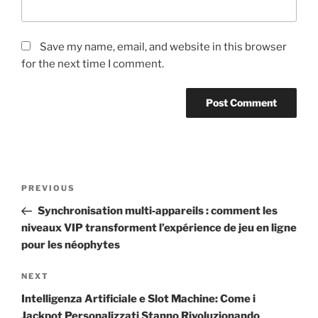
Save my name, email, and website in this browser
for the next time I comment.
Post
Previous
PREVIOUS
navigation
Post
Synchronisation multi‑appareils : comment les
niveaux VIP transforment l’expérience de jeu en ligne
pour les néophytes
Next
NEXT
Post
Intelligenza Artificiale e Slot Machine: Come i
Jackpot Personalizzati Stanno Rivoluzionando