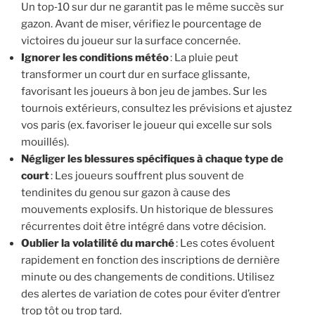
Un top‑10 sur dur ne garantit pas le même succès sur
gazon. Avant de miser, vérifiez le pourcentage de
victoires du joueur sur la surface concernée.
Ignorer les conditions météo
: La pluie peut
transformer un court dur en surface glissante,
favorisant les joueurs à bon jeu de jambes. Sur les
tournois extérieurs, consultez les prévisions et ajustez
vos paris (ex. favoriser le joueur qui excelle sur sols
mouillés).
Négliger les blessures spécifiques à chaque type de
court
: Les joueurs souffrent plus souvent de
tendinites du genou sur gazon à cause des
mouvements explosifs. Un historique de blessures
récurrentes doit être intégré dans votre décision.
Oublier la volatilité du marché
: Les cotes évoluent
rapidement en fonction des inscriptions de dernière
minute ou des changements de conditions. Utilisez
des alertes de variation de cotes pour éviter d’entrer
trop tôt ou trop tard.