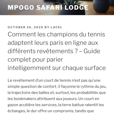
Skip
MPOGO SAFARI LODGE
to
content
POSTED
OCTOBER 26, 2025
BY
LACEL
ON
Comment les champions du tennis
adaptent leurs paris en ligne aux
différents revêtements ? – Guide
complet pour parier
intelligemment sur chaque surface
Le revêtement d’un court de tennis n’est pas qu’une
simple question de confort ; il façonne le rythme du jeu,
la trajectoire des balles et, surtout, les probabilités que
les bookmakers attribuent aux joueurs. Un court en
gazon accélère les services, la terre battue ralentit les
échanges, le dur offre un compromis, tandis que