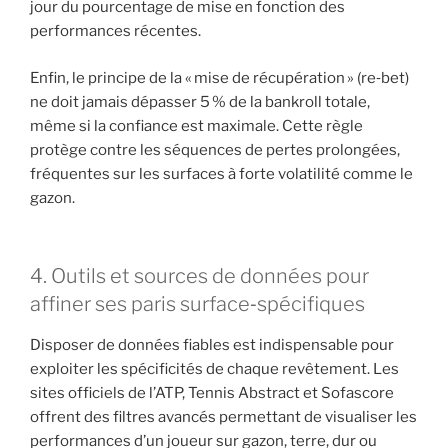
jour du pourcentage de mise en fonction des
performances récentes.
Enfin, le principe de la « mise de récupération » (re‑bet)
ne doit jamais dépasser 5 % de la bankroll totale,
même si la confiance est maximale. Cette règle
protège contre les séquences de pertes prolongées,
fréquentes sur les surfaces à forte volatilité comme le
gazon.
4. Outils et sources de données pour
affiner ses paris surface‑spécifiques
Disposer de données fiables est indispensable pour
exploiter les spécificités de chaque revêtement. Les
sites officiels de l’ATP, Tennis Abstract et Sofascore
offrent des filtres avancés permettant de visualiser les
performances d’un joueur sur gazon, terre, dur ou