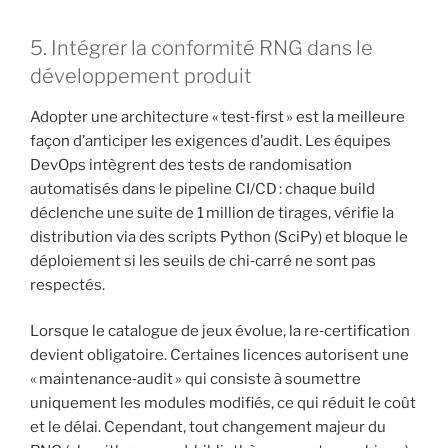
5. Intégrer la conformité RNG dans le
développement produit
Adopter une architecture « test‑first » est la meilleure
façon d’anticiper les exigences d’audit. Les équipes
DevOps intègrent des tests de randomisation
automatisés dans le pipeline CI/CD : chaque build
déclenche une suite de 1 million de tirages, vérifie la
distribution via des scripts Python (SciPy) et bloque le
déploiement si les seuils de chi‑carré ne sont pas
respectés.
Lorsque le catalogue de jeux évolue, la re‑certification
devient obligatoire. Certaines licences autorisent une
« maintenance‑audit » qui consiste à soumettre
uniquement les modules modifiés, ce qui réduit le coût
et le délai. Cependant, tout changement majeur du