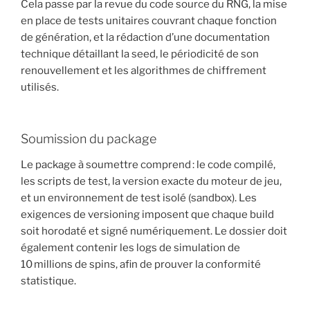
Cela passe par la revue du code source du RNG, la mise
en place de tests unitaires couvrant chaque fonction
de génération, et la rédaction d’une documentation
technique détaillant la seed, le périodicité de son
renouvellement et les algorithmes de chiffrement
utilisés.
Soumission du package
Le package à soumettre comprend : le code compilé,
les scripts de test, la version exacte du moteur de jeu,
et un environnement de test isolé (sandbox). Les
exigences de versioning imposent que chaque build
soit horodaté et signé numériquement. Le dossier doit
également contenir les logs de simulation de
10 millions de spins, afin de prouver la conformité
statistique.