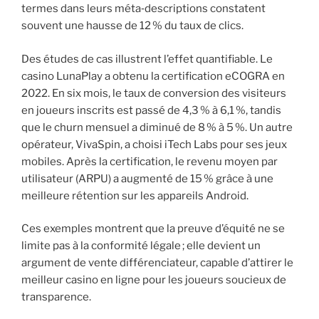
termes dans leurs méta‑descriptions constatent
souvent une hausse de 12 % du taux de clics.
Des études de cas illustrent l’effet quantifiable. Le
casino LunaPlay a obtenu la certification eCOGRA en
2022. En six mois, le taux de conversion des visiteurs
en joueurs inscrits est passé de 4,3 % à 6,1 %, tandis
que le churn mensuel a diminué de 8 % à 5 %. Un autre
opérateur, VivaSpin, a choisi iTech Labs pour ses jeux
mobiles. Après la certification, le revenu moyen par
utilisateur (ARPU) a augmenté de 15 % grâce à une
meilleure rétention sur les appareils Android.
Ces exemples montrent que la preuve d’équité ne se
limite pas à la conformité légale ; elle devient un
argument de vente différenciateur, capable d’attirer le
meilleur casino en ligne pour les joueurs soucieux de
transparence.