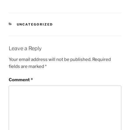
CATEGORIES
UNCATEGORIZED
Leave a Reply
Your email address will not be published.
Required
fields are marked
*
Comment
*