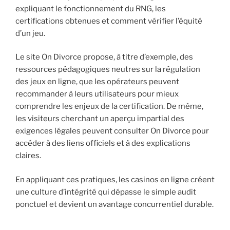
expliquant le fonctionnement du RNG, les
certifications obtenues et comment vérifier l’équité
d’un jeu.
Le site On Divorce propose, à titre d’exemple, des
ressources pédagogiques neutres sur la régulation
des jeux en ligne, que les opérateurs peuvent
recommander à leurs utilisateurs pour mieux
comprendre les enjeux de la certification. De même,
les visiteurs cherchant un aperçu impartial des
exigences légales peuvent consulter On Divorce pour
accéder à des liens officiels et à des explications
claires.
En appliquant ces pratiques, les casinos en ligne créent
une culture d’intégrité qui dépasse le simple audit
ponctuel et devient un avantage concurrentiel durable.