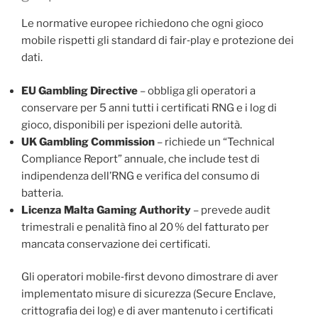
Le normative europee richiedono che ogni gioco
mobile rispetti gli standard di fair‑play e protezione dei
dati.
EU Gambling Directive
– obbliga gli operatori a
conservare per 5 anni tutti i certificati RNG e i log di
gioco, disponibili per ispezioni delle autorità.
UK Gambling Commission
– richiede un “Technical
Compliance Report” annuale, che include test di
indipendenza dell’RNG e verifica del consumo di
batteria.
Licenza Malta Gaming Authority
– prevede audit
trimestrali e penalità fino al 20 % del fatturato per
mancata conservazione dei certificati.
Gli operatori mobile‑first devono dimostrare di aver
implementato misure di sicurezza (Secure Enclave,
crittografia dei log) e di aver mantenuto i certificati