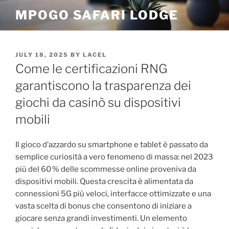
Skip
MPOGO SAFARI LODGE
to
content
POSTED
JULY 18, 2025
BY
LACEL
ON
Come le certificazioni RNG
garantiscono la trasparenza dei
giochi da casinò su dispositivi
mobili
Il gioco d’azzardo su smartphone e tablet è passato da
semplice curiosità a vero fenomeno di massa: nel 2023
più del 60 % delle scommesse online proveniva da
dispositivi mobili. Questa crescita è alimentata da
connessioni 5G più veloci, interfacce ottimizzate e una
vasta scelta di bonus che consentono di iniziare a
giocare senza grandi investimenti. Un elemento