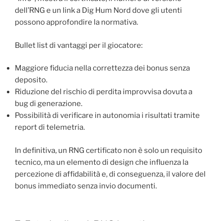
dell’RNG e un link a Dig Hum Nord dove gli utenti
possono approfondire la normativa.
Bullet list di vantaggi per il giocatore:
Maggiore fiducia nella correttezza dei bonus senza
deposito.
Riduzione del rischio di perdita improvvisa dovuta a
bug di generazione.
Possibilità di verificare in autonomia i risultati tramite
report di telemetria.
In definitiva, un RNG certificato non è solo un requisito
tecnico, ma un elemento di design che influenza la
percezione di affidabilità e, di conseguenza, il valore del
bonus immediato senza invio documenti.