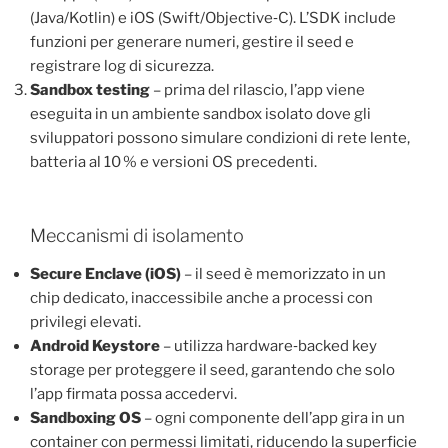
(Java/Kotlin) e iOS (Swift/Objective‑C). L’SDK include
funzioni per generare numeri, gestire il seed e
registrare log di sicurezza.
Sandbox testing
– prima del rilascio, l’app viene
eseguita in un ambiente sandbox isolato dove gli
sviluppatori possono simulare condizioni di rete lente,
batteria al 10 % e versioni OS precedenti.
Meccanismi di isolamento
Secure Enclave (iOS)
– il seed è memorizzato in un
chip dedicato, inaccessibile anche a processi con
privilegi elevati.
Android Keystore
– utilizza hardware‑backed key
storage per proteggere il seed, garantendo che solo
l’app firmata possa accedervi.
Sandboxing OS
– ogni componente dell’app gira in un
container con permessi limitati, riducendo la superficie