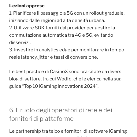
Lezioni apprese
1. Pianificare il passaggio a 5G con un rollout graduale,
iniziando dalle regioni ad alta densità urbana.
2. Utilizzare SDK forniti dal provider per gestire la
commutazione automatica tra 4G e 5G, evitando
disservizi.
3. Investire in analytics edge per monitorare in tempo
reale latency, jitter e tassi di conversione.
Le best practice di CasinoX sono ora citate da diversi
blog di settore, tra cui Wpdfd, che le elenca nella sua
guida “Top 10 iGaming innovations 2024”.
6. Il ruolo degli operatori di rete e dei
fornitori di piattaforme
Le partnership tra telco e fornitori di software iGaming