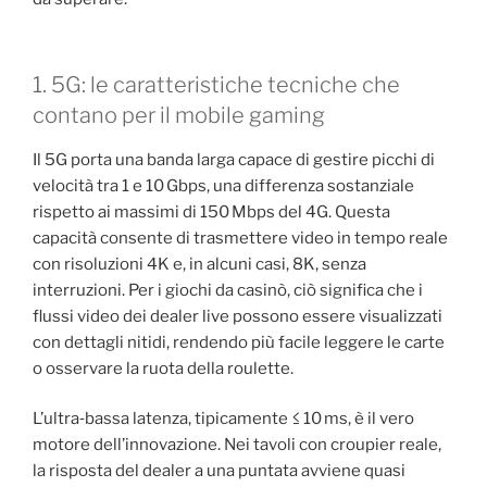
1. 5G: le caratteristiche tecniche che
contano per il mobile gaming
Il 5G porta una banda larga capace di gestire picchi di
velocità tra 1 e 10 Gbps, una differenza sostanziale
rispetto ai massimi di 150 Mbps del 4G. Questa
capacità consente di trasmettere video in tempo reale
con risoluzioni 4K e, in alcuni casi, 8K, senza
interruzioni. Per i giochi da casinò, ciò significa che i
flussi video dei dealer live possono essere visualizzati
con dettagli nitidi, rendendo più facile leggere le carte
o osservare la ruota della roulette.
L’ultra‑bassa latenza, tipicamente ≤ 10 ms, è il vero
motore dell’innovazione. Nei tavoli con croupier reale,
la risposta del dealer a una puntata avviene quasi