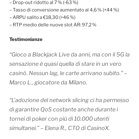
– Drop‑out ridotto al 7 % (‑63 %)
– Tasso di conversione aumentato al 4,6 % (+44 %)
– ARPU salito a €18,30 (+46 %)
– RTP medio delle nuove slot AR: 97,2 %
Testimonianze
“Gioco a Blackjack Live da anni, ma con il 5G la
sensazione è quasi quella di stare in un vero
casinò. Nessun lag, le carte arrivano subito.”
–
Marco L., giocatore da Milano.
“L’adozione del network slicing ci ha permesso
di garantire QoS costante anche durante i
tornei di poker con più di 10.000 utenti
simultanei.”
– Elena R., CTO di CasinoX.