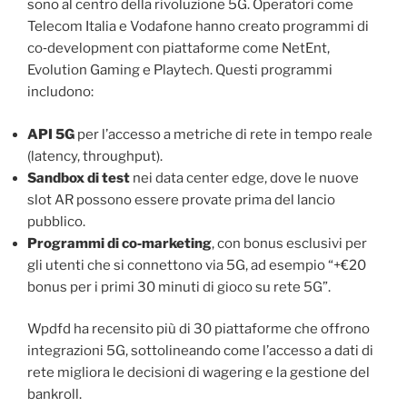
sono al centro della rivoluzione 5G. Operatori come
Telecom Italia e Vodafone hanno creato programmi di
co‑development con piattaforme come NetEnt,
Evolution Gaming e Playtech. Questi programmi
includono:
API 5G
per l’accesso a metriche di rete in tempo reale
(latency, throughput).
Sandbox di test
nei data center edge, dove le nuove
slot AR possono essere provate prima del lancio
pubblico.
Programmi di co‑marketing
, con bonus esclusivi per
gli utenti che si connettono via 5G, ad esempio “+€20
bonus per i primi 30 minuti di gioco su rete 5G”.
Wpdfd ha recensito più di 30 piattaforme che offrono
integrazioni 5G, sottolineando come l’accesso a dati di
rete migliora le decisioni di wagering e la gestione del
bankroll.