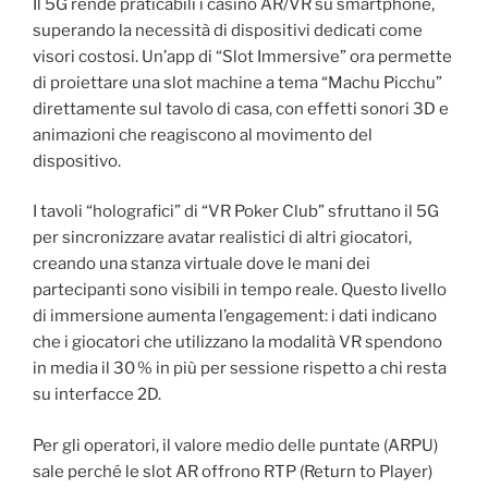
Il 5G rende praticabili i casinò AR/VR su smartphone,
superando la necessità di dispositivi dedicati come
visori costosi. Un’app di “Slot Immersive” ora permette
di proiettare una slot machine a tema “Machu Picchu”
direttamente sul tavolo di casa, con effetti sonori 3D e
animazioni che reagiscono al movimento del
dispositivo.
I tavoli “holografici” di “VR Poker Club” sfruttano il 5G
per sincronizzare avatar realistici di altri giocatori,
creando una stanza virtuale dove le mani dei
partecipanti sono visibili in tempo reale. Questo livello
di immersione aumenta l’engagement: i dati indicano
che i giocatori che utilizzano la modalità VR spendono
in media il 30 % in più per sessione rispetto a chi resta
su interfacce 2D.
Per gli operatori, il valore medio delle puntate (ARPU)
sale perché le slot AR offrono RTP (Return to Player)