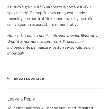
Il futuro è già qui: il 5G ha aperto la porta, e il 6G la
spalancherà. Chi saprà cavalcare queste onde
tecnologiche potrà offrire esperienze di gioco più
coinvolgenti, responsabili e remunerative.
Nota: tutti i dati e i nomi citati sono a scopo illustrativo;
Wpdfd è menzionato come sito di recensioni
indipendente per guidare i lettori verso valutazioni
imparziali.
CATEGORIES
UNCATEGORIZED
Leave a Reply
Your email address will not be published.
Required