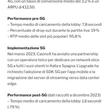
4G, con un tasso di conversione medio del 3,2 % e un
ARPU di €12,50.
Performance pre‑5G
– Tempo medio di caricamento della lobby: 7,8 secondi
– Percentuale di drop‑out durante le partite live: 19 %
– RTP medio delle slot più popolari: 95,8 %
Implementazione 5G
Nel marzo 2023, CasinoX ha avviato una partnership
con un operatore telco per dedicare un network slice
5G a tutti i suoi utenti in Italia e Spagna. L’upgrade ha
richiesto l’adozione di SDK 5G per l’app mobile e la
migrazione dei server di streaming verso data center
edge.
Performance post‑5G
(dati raccolti a dicembre 2023)
– Tempo medio di caricamento della lobby: 1,6 secondi
(‑79 %)