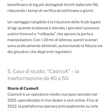
beneficiano di log più dettagliati forniti dalla rete 5G,
riducendo i tempi di verifica da settimane a giorni.
Un vantaggio tangibile è la riduzione delle frodi legate
al lag: quando la latenza è elevata, i giocatori possono
subire timeout o “rollbacks” che aprono la porta a
manipolazioni. Con ≤ 10 ms di latenza, questi scenari
sono praticamente eliminati, aumentando la fiducia sia
dei giocatori che degli enti regolatori.
5. Caso di studio: “CasinoX” – la
trasformazione da 4G a 5G
Storia di CasinoX
CasinoX è un operatore medio‑europeo lanciato nel
2015, specializzato in live dealer e slot online. Fino al
2022, la piattaforma operava principalmente su rete