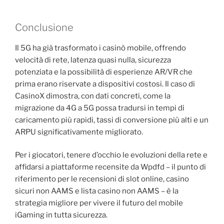
Conclusione
Il 5G ha già trasformato i casinò mobile, offrendo
velocità di rete, latenza quasi nulla, sicurezza
potenziata e la possibilità di esperienze AR/VR che
prima erano riservate a dispositivi costosi. Il caso di
CasinoX dimostra, con dati concreti, come la
migrazione da 4G a 5G possa tradursi in tempi di
caricamento più rapidi, tassi di conversione più alti e un
ARPU significativamente migliorato.
Per i giocatori, tenere d’occhio le evoluzioni della rete e
affidarsi a piattaforme recensite da Wpdfd – il punto di
riferimento per le recensioni di slot online, casino
sicuri non AAMS e lista casino non AAMS – è la
strategia migliore per vivere il futuro del mobile
iGaming in tutta sicurezza.