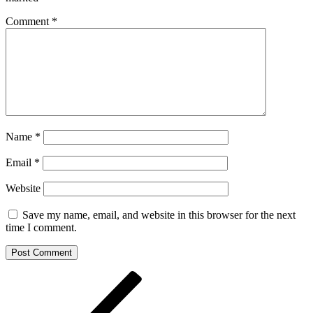
Comment
*
Name
*
Email
*
Website
Save my name, email, and website in this browser for the next
time I comment.
Post
Previous
Post
navigation