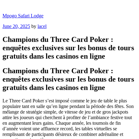
Skip
to
Mpogo Safari Lodge
content
Posted
June 20, 2025
by
lacel
on
Champions du Three Card Poker :
enquêtes exclusives sur les bonus de tours
gratuits dans les casinos en ligne
Champions du Three Card Poker :
enquêtes exclusives sur les bonus de tours
gratuits dans les casinos en ligne
Le Three Card Poker s’est imposé comme le jeu de table le plus
populaire tant en salle qu’en ligne pendant la période des fêtes. Son
mélange de stratégie simple, de vitesse de jeu et de gros jackpots
attire les joueurs qui cherchent à profiter de l’ambiance festive tout
en augmentant leurs gains. Chaque année, les tournois de fin
d’année voient une affluence record, les tables virtuelles se
remplissant de participants désireux de combiner adrénaline et