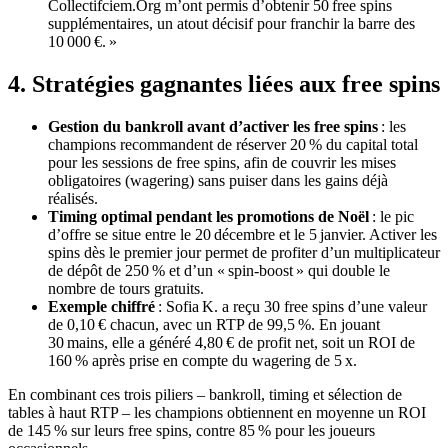
Collectifciem.Org m’ont permis d’obtenir 50 free spins
supplémentaires, un atout décisif pour franchir la barre des
10 000 €. »
4. Stratégies gagnantes liées aux free spins
Gestion du bankroll avant d’activer les free spins
: les
champions recommandent de réserver 20 % du capital total
pour les sessions de free spins, afin de couvrir les mises
obligatoires (wagering) sans puiser dans les gains déjà
réalisés.
Timing optimal pendant les promotions de Noël
: le pic
d’offre se situe entre le 20 décembre et le 5 janvier. Activer les
spins dès le premier jour permet de profiter d’un multiplicateur
de dépôt de 250 % et d’un « spin‑boost » qui double le
nombre de tours gratuits.
Exemple chiffré
: Sofia K. a reçu 30 free spins d’une valeur
de 0,10 € chacun, avec un RTP de 99,5 %. En jouant
30 mains, elle a généré 4,80 € de profit net, soit un ROI de
160 % après prise en compte du wagering de 5 x.
En combinant ces trois piliers – bankroll, timing et sélection de
tables à haut RTP – les champions obtiennent en moyenne un ROI
de 145 % sur leurs free spins, contre 85 % pour les joueurs