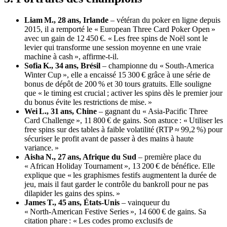
Liam M., 28 ans, Irlande
– vétéran du poker en ligne depuis
2015, il a remporté le « European Three Card Poker Open »
avec un gain de 12 450 €. « Les free spins de Noël sont le
levier qui transforme une session moyenne en une vraie
machine à cash », affirme-t-il.
Sofia K., 34 ans, Brésil
– championne du « South‑America
Winter Cup », elle a encaissé 15 300 € grâce à une série de
bonus de dépôt de 200 % et 30 tours gratuits. Elle souligne
que « le timing est crucial ; activer les spins dès le premier jour
du bonus évite les restrictions de mise. »
Wei L., 31 ans, Chine
– gagnant du « Asia‑Pacific Three
Card Challenge », 11 800 € de gains. Son astuce : « Utiliser les
free spins sur des tables à faible volatilité (RTP ≈ 99,2 %) pour
sécuriser le profit avant de passer à des mains à haute
variance. »
Aisha N., 27 ans, Afrique du Sud
– première place du
« African Holiday Tournament », 13 200 € de bénéfice. Elle
explique que « les graphismes festifs augmentent la durée de
jeu, mais il faut garder le contrôle du bankroll pour ne pas
dilapider les gains des spins. »
James T., 45 ans, États‑Unis
– vainqueur du
« North‑American Festive Series », 14 600 € de gains. Sa
citation phare : « Les codes promo exclusifs de