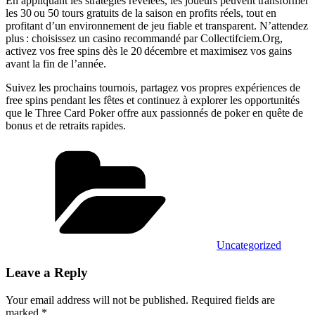
En appliquant les stratégies révélées, les joueurs peuvent transformer
les 30 ou 50 tours gratuits de la saison en profits réels, tout en
profitant d’un environnement de jeu fiable et transparent. N’attendez
plus : choisissez un casino recommandé par Collectifciem.Org,
activez vos free spins dès le 20 décembre et maximisez vos gains
avant la fin de l’année.
Suivez les prochains tournois, partagez vos propres expériences de
free spins pendant les fêtes et continuez à explorer les opportunités
que le Three Card Poker offre aux passionnés de poker en quête de
bonus et de retraits rapides.
Categories
Uncategorized
Leave a Reply
Your email address will not be published.
Required fields are
marked
*