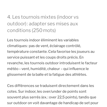
4. Les tournois mixtes (indoor vs
outdoor) : adapter ses mises aux
conditions (250 mots)
Les tournois indoor éliminent les variables
climatiques : pas de vent, éclairage contrôlé,
température constante. Cela favorise les joueurs au
service puissant et les coups droits précis. En
revanche, les tournois outdoor introduisent le facteur
météo – vent, humidité, chaleur – qui influence le
glissement de la balle et la fatigue des athlètes.
Ces différences se traduisent directement dans les
cotes. Sur indoor, les over/under de points sont
souvent plus serrés (ex. : over 22,5 points), tandis que
sur outdoor on voit davantage de handicap de set pour