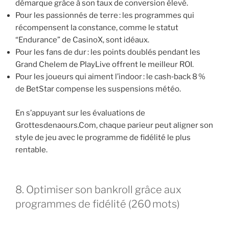
démarque grâce à son taux de conversion élevé.
Pour les passionnés de terre : les programmes qui
récompensent la constance, comme le statut
“Endurance” de CasinoX, sont idéaux.
Pour les fans de dur : les points doublés pendant les
Grand Chelem de PlayLive offrent le meilleur ROI.
Pour les joueurs qui aiment l’indoor : le cash‑back 8 %
de BetStar compense les suspensions météo.
En s’appuyant sur les évaluations de
Grottesdenaours.Com, chaque parieur peut aligner son
style de jeu avec le programme de fidélité le plus
rentable.
8. Optimiser son bankroll grâce aux
programmes de fidélité (260 mots)