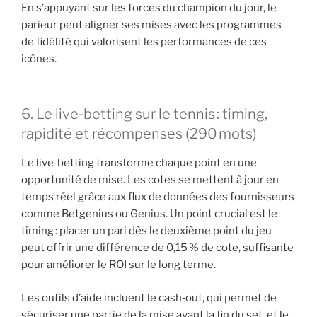
En s’appuyant sur les forces du champion du jour, le
parieur peut aligner ses mises avec les programmes
de fidélité qui valorisent les performances de ces
icônes.
6. Le live‑betting sur le tennis : timing,
rapidité et récompenses (290 mots)
Le live‑betting transforme chaque point en une
opportunité de mise. Les cotes se mettent à jour en
temps réel grâce aux flux de données des fournisseurs
comme Betgenius ou Genius. Un point crucial est le
timing : placer un pari dès le deuxième point du jeu
peut offrir une différence de 0,15 % de cote, suffisante
pour améliorer le ROI sur le long terme.
Les outils d’aide incluent le cash‑out, qui permet de
sécuriser une partie de la mise avant la fin du set, et le