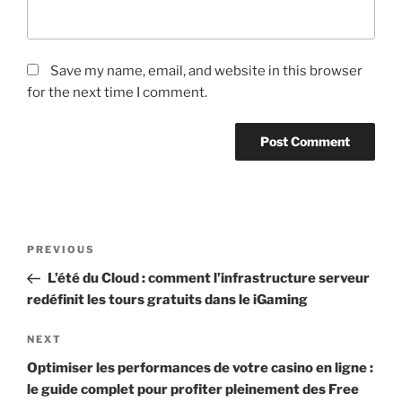
Save my name, email, and website in this browser
for the next time I comment.
Post
Previous
PREVIOUS
navigation
Post
L’été du Cloud : comment l’infrastructure serveur
redéfinit les tours gratuits dans le iGaming
Next
NEXT
Post
Optimiser les performances de votre casino en ligne :
le guide complet pour profiter pleinement des Free