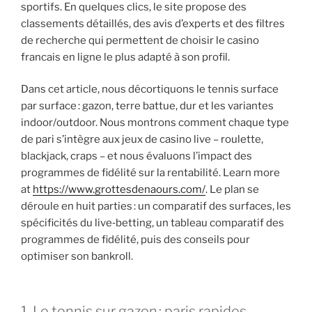
sportifs. En quelques clics, le site propose des
classements détaillés, des avis d’experts et des filtres
de recherche qui permettent de choisir le casino
francais en ligne le plus adapté à son profil.
Dans cet article, nous décortiquons le tennis surface
par surface : gazon, terre battue, dur et les variantes
indoor/outdoor. Nous montrons comment chaque type
de pari s’intègre aux jeux de casino live – roulette,
blackjack, craps – et nous évaluons l’impact des
programmes de fidélité sur la rentabilité. Learn more
at
https://www.grottesdenaours.com/
. Le plan se
déroule en huit parties : un comparatif des surfaces, les
spécificités du live‑betting, un tableau comparatif des
programmes de fidélité, puis des conseils pour
optimiser son bankroll.
1. Le tennis sur gazon : paris rapides,