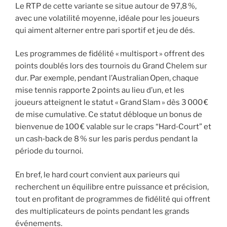
Le RTP de cette variante se situe autour de 97,8 %,
avec une volatilité moyenne, idéale pour les joueurs
qui aiment alterner entre pari sportif et jeu de dés.
Les programmes de fidélité « multisport » offrent des
points doublés lors des tournois du Grand Chelem sur
dur. Par exemple, pendant l’Australian Open, chaque
mise tennis rapporte 2 points au lieu d’un, et les
joueurs atteignent le statut « Grand Slam » dès 3 000 €
de mise cumulative. Ce statut débloque un bonus de
bienvenue de 100 € valable sur le craps “Hard‑Court” et
un cash‑back de 8 % sur les paris perdus pendant la
période du tournoi.
En bref, le hard court convient aux parieurs qui
recherchent un équilibre entre puissance et précision,
tout en profitant de programmes de fidélité qui offrent
des multiplicateurs de points pendant les grands
événements.