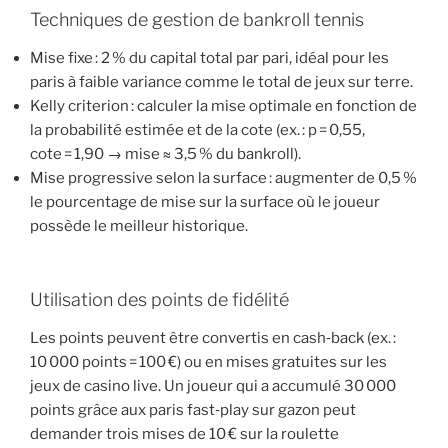
Techniques de gestion de bankroll tennis
Mise fixe : 2 % du capital total par pari, idéal pour les
paris à faible variance comme le total de jeux sur terre.
Kelly criterion : calculer la mise optimale en fonction de
la probabilité estimée et de la cote (ex. : p = 0,55,
cote = 1,90 → mise ≈ 3,5 % du bankroll).
Mise progressive selon la surface : augmenter de 0,5 %
le pourcentage de mise sur la surface où le joueur
possède le meilleur historique.
Utilisation des points de fidélité
Les points peuvent être convertis en cash‑back (ex. :
10 000 points = 100 €) ou en mises gratuites sur les
jeux de casino live. Un joueur qui a accumulé 30 000
points grâce aux paris fast‑play sur gazon peut
demander trois mises de 10 € sur la roulette