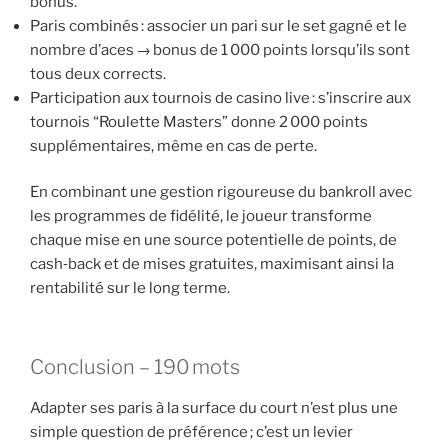
bonus.
Paris combinés : associer un pari sur le set gagné et le
nombre d’aces → bonus de 1 000 points lorsqu’ils sont
tous deux corrects.
Participation aux tournois de casino live : s’inscrire aux
tournois “Roulette Masters” donne 2 000 points
supplémentaires, même en cas de perte.
En combinant une gestion rigoureuse du bankroll avec
les programmes de fidélité, le joueur transforme
chaque mise en une source potentielle de points, de
cash‑back et de mises gratuites, maximisant ainsi la
rentabilité sur le long terme.
Conclusion – 190 mots
Adapter ses paris à la surface du court n’est plus une
simple question de préférence ; c’est un levier