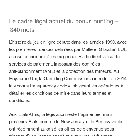
Le cadre légal actuel du bonus hunting –
340 mots
L’histoire du jeu en ligne débute dans les années 1990, avec
les premières licences délivrées par Malte et Gibraltar. L’UE
a ensuite harmonisé les exigences via la directive sur les
services de paiement, imposant des contrôles
anti‑blanchiment (AML) et la protection des mineurs. Au
Royaume‑Uni, la Gambling Commission a introduit en 2014
le « bonus transparency code », obligeant les opérateurs à
détailler les conditions de mise dans leurs termes et
conditions.
Aux États‑Unis, la législation reste fragmentée, mais
plusieurs États comme le New Jersey et la Pennsylvanie
ont récemment autorisé les offres de bienvenue sous
réserve d’une licence spécifique et d’une vérification