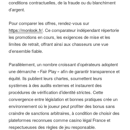
conditions contractuelles, de la fraude ou du blanchiment
d’argent.
Pour comparer les offres, rendez‑vous sur
https://monlook.fr/
. Ce comparateur indépendant répertorie
les promotions en cours, les exigences de mise et les
limites de retrait, offrant ainsi aux chasseurs une vue
d’ensemble fiable.
Parallèlement, un nombre croissant d’opérateurs adoptent
une démarche « Fair Play » afin de garantir transparence et
équité. Ils publient leurs chartes, soumettent leurs
systèmes à des audits externes et instaurent des
procédures de vérification d’identité strictes. Cette
convergence entre législation et bonnes pratiques crée un
environnement où le joueur peut profiter des bonus sans
craindre de sanctions arbitraires, à condition de choisir des
plateformes reconnues comme casino légal France et
respectueuses des règles de jeu responsable.