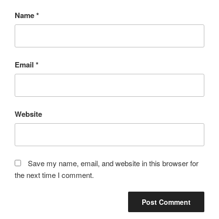
Name
*
Email
*
Website
Save my name, email, and website in this browser for
the next time I comment.