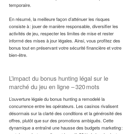
temporaire.
En résumé, la meilleure façon d’atténuer les risques
consiste à : jouer de manière responsable, diversifier les
activités de jeu, respecter les limites de mise et rester
informé des mises à jour légales. Ainsi, vous profitez des
bonus tout en préservant votre sécurité financière et votre
bien‑être.
L’impact du bonus hunting légal sur le
marché du jeu en ligne – 320 mots
L’ouverture légale du bonus hunting a remodelé la
concurrence entre les opérateurs. Les casinos rivalisent
désormais sur la clarté des conditions et la générosité des
offres, plutôt que sur des promotions ambiguës. Cette
dynamique a entraîné une hausse des budgets marketing :