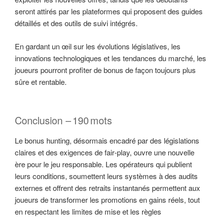
seront attirés par les plateformes qui proposent des guides
détaillés et des outils de suivi intégrés.
En gardant un œil sur les évolutions législatives, les
innovations technologiques et les tendances du marché, les
joueurs pourront profiter de bonus de façon toujours plus
sûre et rentable.
Conclusion – 190 mots
Le bonus hunting, désormais encadré par des législations
claires et des exigences de fair‑play, ouvre une nouvelle
ère pour le jeu responsable. Les opérateurs qui publient
leurs conditions, soumettent leurs systèmes à des audits
externes et offrent des retraits instantanés permettent aux
joueurs de transformer les promotions en gains réels, tout
en respectant les limites de mise et les règles