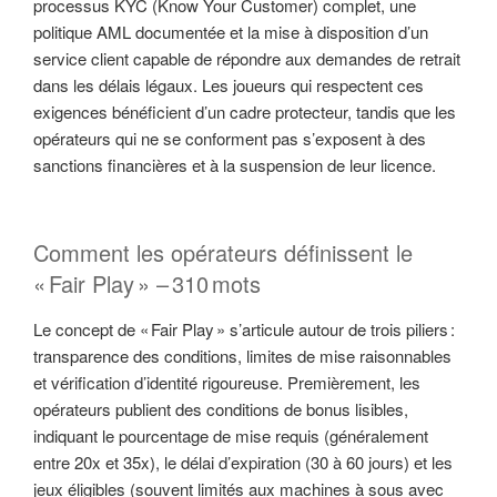
processus KYC (Know Your Customer) complet, une
politique AML documentée et la mise à disposition d’un
service client capable de répondre aux demandes de retrait
dans les délais légaux. Les joueurs qui respectent ces
exigences bénéficient d’un cadre protecteur, tandis que les
opérateurs qui ne se conforment pas s’exposent à des
sanctions financières et à la suspension de leur licence.
Comment les opérateurs définissent le
« Fair Play » – 310 mots
Le concept de « Fair Play » s’articule autour de trois piliers :
transparence des conditions, limites de mise raisonnables
et vérification d’identité rigoureuse. Premièrement, les
opérateurs publient des conditions de bonus lisibles,
indiquant le pourcentage de mise requis (généralement
entre 20x et 35x), le délai d’expiration (30 à 60 jours) et les
jeux éligibles (souvent limités aux machines à sous avec