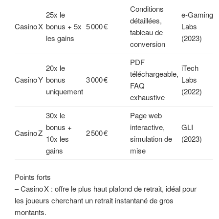
Conditions
25x le
e‑Gaming
détaillées,
Casino X
bonus + 5x
5 000 €
Labs
tableau de
les gains
(2023)
conversion
PDF
20x le
iTech
téléchargeable,
Casino Y
bonus
3 000 €
Labs
FAQ
uniquement
(2022)
exhaustive
30x le
Page web
bonus +
interactive,
GLI
Casino Z
2 500 €
10x les
simulation de
(2023)
gains
mise
Points forts
– Casino X : offre le plus haut plafond de retrait, idéal pour
les joueurs cherchant un retrait instantané de gros
montants.