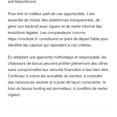
anti‑blanchiment.
Pour tirer le meilleur parti de ces opportunités, il est
essentiel de choisir des plateformes transparentes, de
gérer son bankroll avec rigueur et de rester informé des
évolutions légales. Les comparateurs comme
https://monlook.fr/ constituent un point de départ fiable pour
identifier les casinos qui répondent à ces critères.
En adoptant une approche méthodique et responsable, les
chasseurs de bonus peuvent profiter pleinement des offres
sans compromettre leur sécurité financière ni leur bien‑être.
Continuez à suivre les actualités du secteur, à consulter
des ressources neutres et à jouer de façon consciente : le
futur du bonus hunting est prometteur, à condition de rester
vigilant.