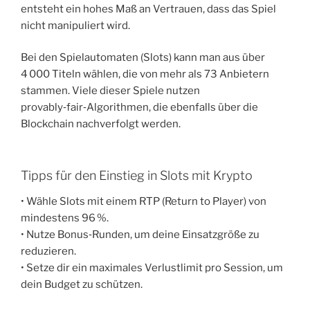
entsteht ein hohes Maß an Vertrauen, dass das Spiel
nicht manipuliert wird.
Bei den Spielautomaten (Slots) kann man aus über
4 000 Titeln wählen, die von mehr als 73 Anbietern
stammen. Viele dieser Spiele nutzen
provably‑fair‑Algorithmen, die ebenfalls über die
Blockchain nachverfolgt werden.
Tipps für den Einstieg in Slots mit Krypto
• Wähle Slots mit einem RTP (Return to Player) von
mindestens 96 %.
• Nutze Bonus‑Runden, um deine Einsatzgröße zu
reduzieren.
• Setze dir ein maximales Verlustlimit pro Session, um
dein Budget zu schützen.