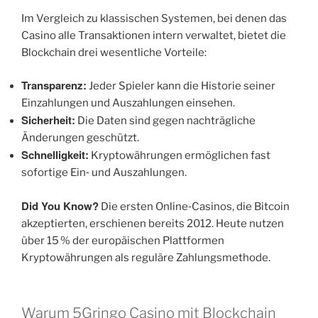
Im Vergleich zu klassischen Systemen, bei denen das
Casino alle Transaktionen intern verwaltet, bietet die
Blockchain drei wesentliche Vorteile:
Transparenz:
Jeder Spieler kann die Historie seiner
Einzahlungen und Auszahlungen einsehen.
Sicherheit:
Die Daten sind gegen nachträgliche
Änderungen geschützt.
Schnelligkeit:
Kryptowährungen ermöglichen fast
sofortige Ein‑ und Auszahlungen.
Did You Know?
Die ersten Online‑Casinos, die Bitcoin
akzeptierten, erschienen bereits 2012. Heute nutzen
über 15 % der europäischen Plattformen
Kryptowährungen als reguläre Zahlungsmethode.
Warum 5Gringo Casino mit Blockchain