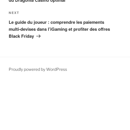
du Dragonia Casino optimal
Next
NEXT
Post
Le guide du joueur : comprendre les paiements
multi‑devises dans l’iGaming et profiter des offres
Black Friday
Proudly powered by WordPress