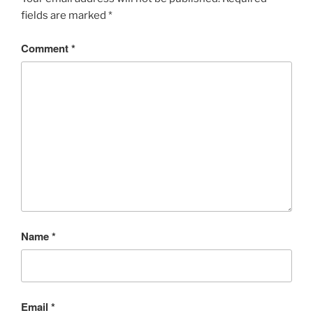
fields are marked
*
Comment
*
Name
*
Email
*