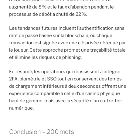
augmenté de 8 % et le taux d’abandon pendant le
processus de dépôt a chuté de 22 %.
Les tendances futures incluent l’authentification sans
mot de passe basée sur la blockchain, où chaque
transaction est signée avec une clé privée détenue par
le joueur. Cette approche promet une traçabilité totale
et élimine les risques de phishing.
En résumé, les opérateurs qui réussissent à intégrer
2FA, biométrie et SSO tout en conservant des temps
de chargement inférieurs à deux secondes offrent une
expérience comparable à celle d’un casino physique
haut de gamme, mais avec la sécurité d’un coffre‑fort
numérique.
Conclusion – 200 mots