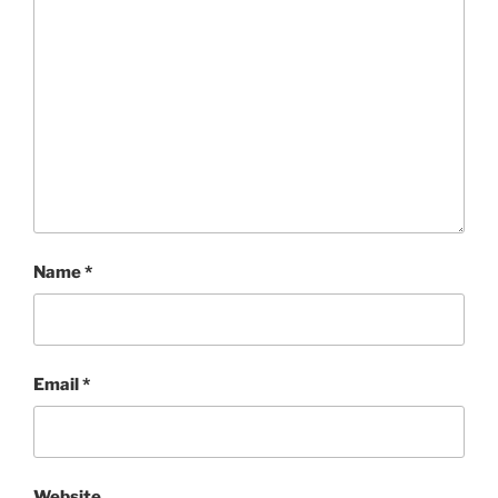
Name
*
Email
*
Website