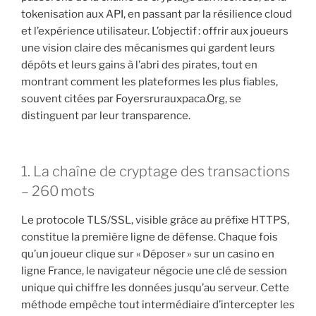
tokenisation aux API, en passant par la résilience cloud
et l’expérience utilisateur. L’objectif : offrir aux joueurs
une vision claire des mécanismes qui gardent leurs
dépôts et leurs gains à l’abri des pirates, tout en
montrant comment les plateformes les plus fiables,
souvent citées par Foyersrurauxpaca.Org, se
distinguent par leur transparence.
1. La chaîne de cryptage des transactions
– 260 mots
Le protocole TLS/SSL, visible grâce au préfixe HTTPS,
constitue la première ligne de défense. Chaque fois
qu’un joueur clique sur « Déposer » sur un casino en
ligne France, le navigateur négocie une clé de session
unique qui chiffre les données jusqu’au serveur. Cette
méthode empêche tout intermédiaire d’intercepter les