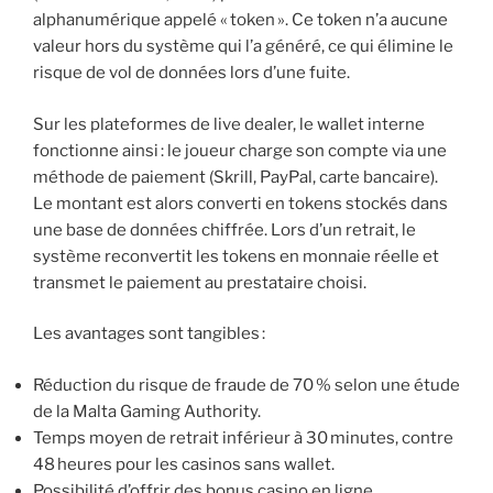
alphanumérique appelé « token ». Ce token n’a aucune
valeur hors du système qui l’a généré, ce qui élimine le
risque de vol de données lors d’une fuite.
Sur les plateformes de live dealer, le wallet interne
fonctionne ainsi : le joueur charge son compte via une
méthode de paiement (Skrill, PayPal, carte bancaire).
Le montant est alors converti en tokens stockés dans
une base de données chiffrée. Lors d’un retrait, le
système reconvertit les tokens en monnaie réelle et
transmet le paiement au prestataire choisi.
Les avantages sont tangibles :
Réduction du risque de fraude de 70 % selon une étude
de la Malta Gaming Authority.
Temps moyen de retrait inférieur à 30 minutes, contre
48 heures pour les casinos sans wallet.
Possibilité d’offrir des bonus casino en ligne