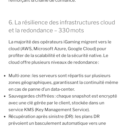
renforçant la chaîne de confiance.
6. La résilience des infrastructures cloud
et la redondance – 330 mots
La majorité des opérateurs iGaming migrent vers le
cloud (AWS, Microsoft Azure, Google Cloud) pour
profiter de la scalabilité et de la sécurité native. Le
cloud offre plusieurs niveaux de redondance :
Multi‑zone : les serveurs sont répartis sur plusieurs
zones géographiques, garantissant la continuité même
en cas de panne d’un data‑center.
Sauvegardes chiffrées : chaque snapshot est encrypté
avec une clé gérée par le client, stockée dans un
service KMS (Key Management Service).
Récupération après sinistre (DR) : les plans DR
prévoient un basculement automatique vers une