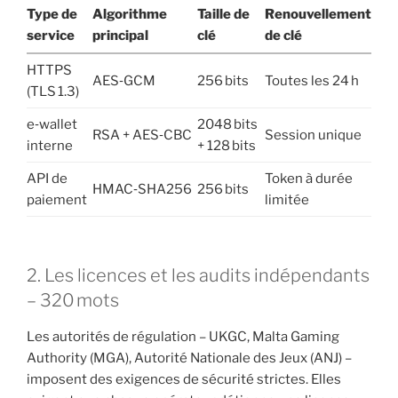
Type de
Algorithme
Taille de
Renouvellement
service
principal
clé
de clé
HTTPS
AES‑GCM
256 bits
Toutes les 24 h
(TLS 1.3)
e‑wallet
2048 bits
RSA + AES‑CBC
Session unique
interne
+ 128 bits
API de
Token à durée
HMAC‑SHA256
256 bits
paiement
limitée
2. Les licences et les audits indépendants
– 320 mots
Les autorités de régulation – UKGC, Malta Gaming
Authority (MGA), Autorité Nationale des Jeux (ANJ) –
imposent des exigences de sécurité strictes. Elles