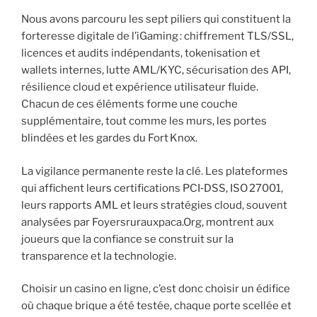
Nous avons parcouru les sept piliers qui constituent la
forteresse digitale de l’iGaming : chiffrement TLS/SSL,
licences et audits indépendants, tokenisation et
wallets internes, lutte AML/KYC, sécurisation des API,
résilience cloud et expérience utilisateur fluide.
Chacun de ces éléments forme une couche
supplémentaire, tout comme les murs, les portes
blindées et les gardes du Fort Knox.
La vigilance permanente reste la clé. Les plateformes
qui affichent leurs certifications PCI‑DSS, ISO 27001,
leurs rapports AML et leurs stratégies cloud, souvent
analysées par Foyersrurauxpaca.Org, montrent aux
joueurs que la confiance se construit sur la
transparence et la technologie.
Choisir un casino en ligne, c’est donc choisir un édifice
où chaque brique a été testée, chaque porte scellée et