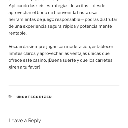
Aplicando las seis estrategias descritas —desde
aprovechar el bono de bienvenida hasta usar
herramientas de juego responsable— podrás disfrutar
de una experiencia segura, rápida y potencialmente
rentable.
Recuerda siempre jugar con moderación, establecer
límites claros y aprovechar las ventajas únicas que
ofrece este casino. ¡Buena suerte y que los carretes
giren a tu favor!
CATEGORIES
UNCATEGORIZED
Leave a Reply