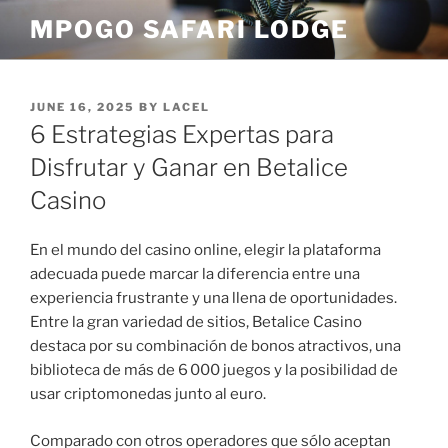
Skip
MPOGO SAFARI LODGE
to
content
POSTED
JUNE 16, 2025
BY
LACEL
ON
6 Estrategias Expertas para
Disfrutar y Ganar en Betalice
Casino
En el mundo del casino online, elegir la plataforma
adecuada puede marcar la diferencia entre una
experiencia frustrante y una llena de oportunidades.
Entre la gran variedad de sitios, Betalice Casino
destaca por su combinación de bonos atractivos, una
biblioteca de más de 6 000 juegos y la posibilidad de
usar criptomonedas junto al euro.
Comparado con otros operadores que sólo aceptan