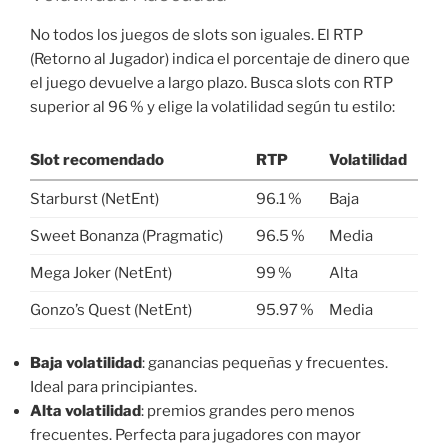
No todos los juegos de slots son iguales. El RTP
(Retorno al Jugador) indica el porcentaje de dinero que
el juego devuelve a largo plazo. Busca slots con RTP
superior al 96 % y elige la volatilidad según tu estilo:
Slot recomendado
RTP
Volatilidad
Starburst (NetEnt)
96.1 %
Baja
Sweet Bonanza (Pragmatic)
96.5 %
Media
Mega Joker (NetEnt)
99 %
Alta
Gonzo’s Quest (NetEnt)
95.97 %
Media
Baja volatilidad
: ganancias pequeñas y frecuentes.
Ideal para principiantes.
Alta volatilidad
: premios grandes pero menos
frecuentes. Perfecta para jugadores con mayor