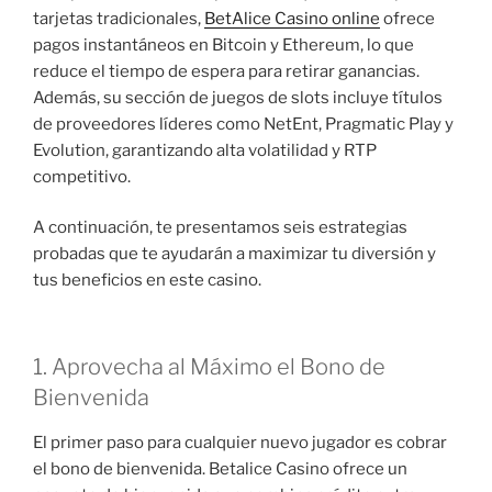
tarjetas tradicionales,
BetAlice Casino online
ofrece
pagos instantáneos en Bitcoin y Ethereum, lo que
reduce el tiempo de espera para retirar ganancias.
Además, su sección de juegos de slots incluye títulos
de proveedores líderes como NetEnt, Pragmatic Play y
Evolution, garantizando alta volatilidad y RTP
competitivo.
A continuación, te presentamos seis estrategias
probadas que te ayudarán a maximizar tu diversión y
tus beneficios en este casino.
1. Aprovecha al Máximo el Bono de
Bienvenida
El primer paso para cualquier nuevo jugador es cobrar
el bono de bienvenida. Betalice Casino ofrece un