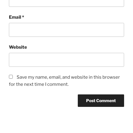
Email
*
Website
Save my name, email, and website in this browser
for the next time I comment.