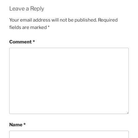
Leave a Reply
Your email address will not be published.
Required
fields are marked
*
Comment
*
Name
*