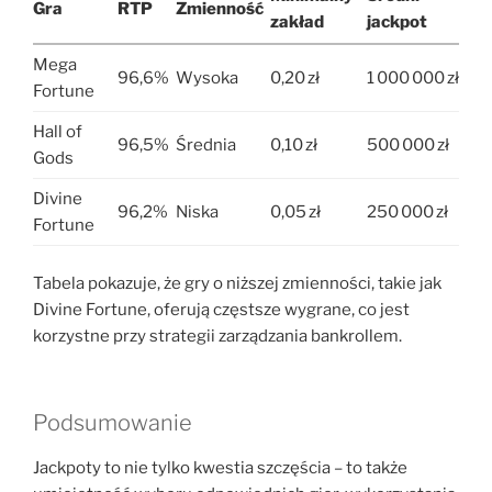
Gra
RTP
Zmienność
zakład
jackpot
Mega
96,6%
Wysoka
0,20 zł
1 000 000 zł
Fortune
Hall of
96,5%
Średnia
0,10 zł
500 000 zł
Gods
Divine
96,2%
Niska
0,05 zł
250 000 zł
Fortune
Tabela pokazuje, że gry o niższej zmienności, takie jak
Divine Fortune, oferują częstsze wygrane, co jest
korzystne przy strategii zarządzania bankrollem.
Podsumowanie
Jackpoty to nie tylko kwestia szczęścia – to także