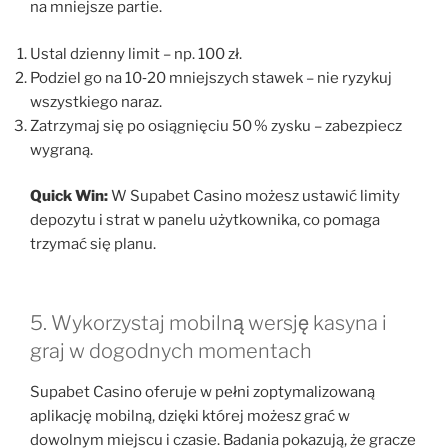
na mniejsze partie.
Ustal dzienny limit – np. 100 zł.
Podziel go na 10‑20 mniejszych stawek – nie ryzykuj
wszystkiego naraz.
Zatrzymaj się po osiągnięciu 50 % zysku – zabezpiecz
wygraną.
Quick Win:
W Supabet Casino możesz ustawić limity
depozytu i strat w panelu użytkownika, co pomaga
trzymać się planu.
5. Wykorzystaj mobilną wersję kasyna i
graj w dogodnych momentach
Supabet Casino oferuje w pełni zoptymalizowaną
aplikację mobilną, dzięki której możesz grać w
dowolnym miejscu i czasie. Badania pokazują, że gracze