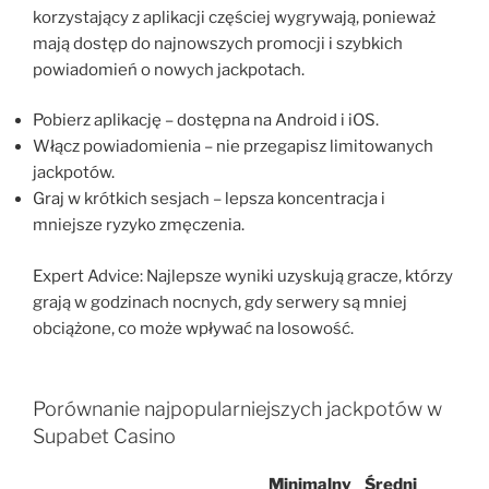
korzystający z aplikacji częściej wygrywają, ponieważ
mają dostęp do najnowszych promocji i szybkich
powiadomień o nowych jackpotach.
Pobierz aplikację – dostępna na Android i iOS.
Włącz powiadomienia – nie przegapisz limitowanych
jackpotów.
Graj w krótkich sesjach – lepsza koncentracja i
mniejsze ryzyko zmęczenia.
Expert Advice: Najlepsze wyniki uzyskują gracze, którzy
grają w godzinach nocnych, gdy serwery są mniej
obciążone, co może wpływać na losowość.
Porównanie najpopularniejszych jackpotów w
Supabet Casino
Minimalny
Średni