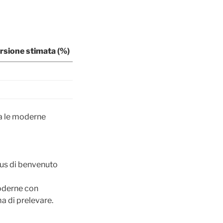
rsione stimata (%)
ma le moderne
onus di benvenuto
moderne con
ma di prelevare.