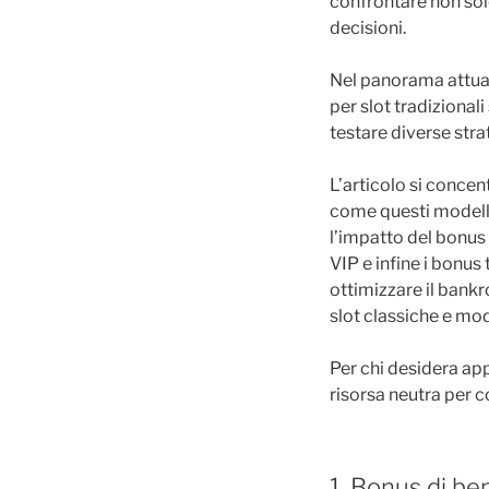
confrontare non solo
decisioni.
Nel panorama attua
per slot tradizionali
testare diverse stra
L’articolo si concen
come questi modelli
l’impatto del bonus
VIP e infine i bonus 
ottimizzare il bankr
slot classiche e mo
Per chi desidera app
risorsa neutra per c
1. Bonus di be