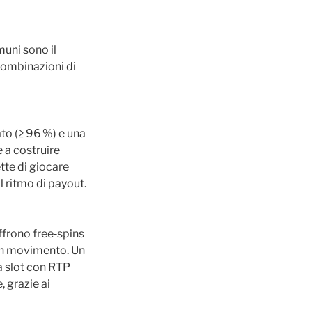
muni sono il
 combinazioni di
to (≥ 96 %) e una
e a costruire
te di giocare
l ritmo di payout.
offrono free‑spins
d in movimento. Un
a slot con RTP
, grazie ai