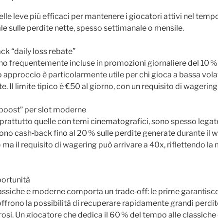
lle leve più efficaci per mantenere i giocatori attivi nel tempo.
e sulle perdite nette, spesso settimanale o mensile.
k “daily loss rebate”
no frequentemente incluse in promozioni giornaliere del 10 % 
 approccio è particolarmente utile per chi gioca a bassa vola
. Il limite tipico è €50 al giorno, con un requisito di wagering 
boost” per slot moderne
prattutto quelle con temi cinematografici, sono spesso legat
ono cash‑back fino al 20 % sulle perdite generate durante il w
) ma il requisito di wagering può arrivare a 40x, riflettendo la
portunità
classiche e moderne comporta un trade‑off: le prime garantisco
offrono la possibilità di recuperare rapidamente grandi perdit
si. Un giocatore che dedica il 60 % del tempo alle classiche e