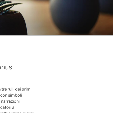
onus
re rulli dei primi
, con simboli
, narrazioni
catori a