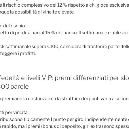
 il rischio complessivo del 12 % rispetto a chi gioca esclus
 la possibilità di vincite elevate.
e del rischio
tto di perdita pari al 15 % del bankroll settimanale e utilizza
k settimanale supera €100, considera di trasferire parte delle
eggere i profitti.
deltà e livelli VIP: premi differenziati per sl
00 parole
premiano la costanza, ma la struttura dei punti varia a seconda
ti per vincita
ttribuiscono tipicamente 1 punto per giro, indipendentemente d
rapido, ma i premi (bonus di deposito, giri extra) sono sp