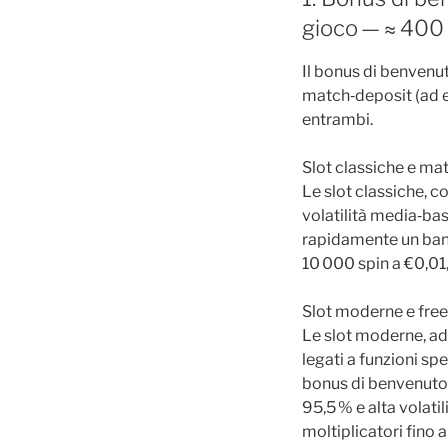
gioco — ≈ 400
Il bonus di benvenut
match‑deposit (ad es
entrambi.
Slot classiche e ma
Le slot classiche, 
volatilità media‑bass
rapidamente un bank
10 000 spin a €0,01,
Slot moderne e free
Le slot moderne, a
legati a funzioni sp
bonus di benvenuto
95,5 % e alta volati
moltiplicatori fino a