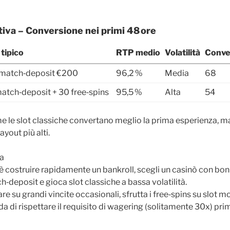
iva – Conversione nei primi 48 ore
tipico
RTP medio
Volatilità
Conve
match‑deposit €200
96,2 %
Media
68
atch‑deposit + 30 free‑spins
95,5 %
Alta
54
e le slot classiche convertano meglio la prima esperienza, 
yout più alti.
ta
o è costruire rapidamente un bankroll, scegli un casinò con b
h‑deposit e gioca slot classiche a bassa volatilità.
are su grandi vincite occasionali, sfrutta i free‑spins su slot 
rda di rispettare il requisito di wagering (solitamente 30x) pri