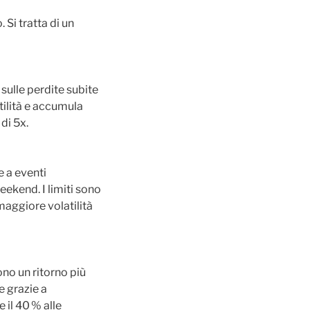
 Si tratta di un
sulle perdite subite
tilità e accumula
di 5x.
e a eventi
eekend. I limiti sono
 maggiore volatilità
no un ritorno più
e grazie a
 il 40 % alle