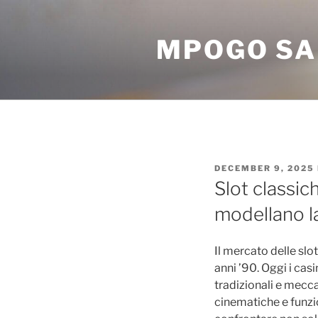
Skip
to
MPOGO SA
content
POSTED
DECEMBER 9, 2025
ON
Slot classic
modellano la
Il mercato delle slo
anni ’90. Oggi i cas
tradizionali e mecca
cinematiche e funzi