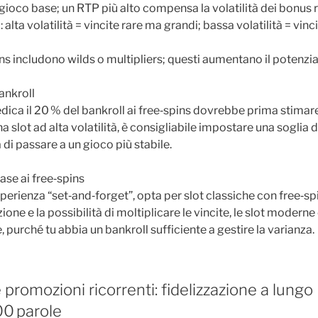
 gioco base; un RTP più alto compensa la volatilità dei bonus 
à: alta volatilità = vincite rare ma grandi; bassa volatilità = vin
pins includono wilds o multipliers; questi aumentano il potenzia
ankroll
ica il 20 % del bankroll ai free‑spins dovrebbe prima stimare l
 slot ad alta volatilità, è consigliabile impostare una soglia d
di passare a un gioco più stabile.
base ai free‑spins
sperienza “set‑and‑forget”, opta per slot classiche con free‑sp
azione e la possibilità di moltiplicare le vincite, le slot moder
, purché tu abbia un bankroll sufficiente a gestire la varianza.
 promozioni ricorrenti: fidelizzazione a lungo
00 parole