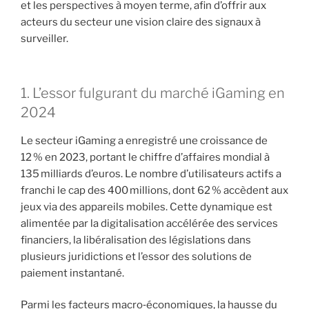
et les perspectives à moyen terme, afin d’offrir aux
acteurs du secteur une vision claire des signaux à
surveiller.
1. L’essor fulgurant du marché iGaming en
2024
Le secteur iGaming a enregistré une croissance de
12 % en 2023, portant le chiffre d’affaires mondial à
135 milliards d’euros. Le nombre d’utilisateurs actifs a
franchi le cap des 400 millions, dont 62 % accèdent aux
jeux via des appareils mobiles. Cette dynamique est
alimentée par la digitalisation accélérée des services
financiers, la libéralisation des législations dans
plusieurs juridictions et l’essor des solutions de
paiement instantané.
Parmi les facteurs macro‑économiques, la hausse du