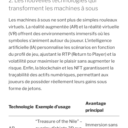
2. Les nouvelles technologies qui
transforment les machines à sous
Les machines à sous ne sont plus de simples rouleaux
virtuels. La réalité augmentée (AR) et la réalité virtuelle
(VR) offrent des environnements immersifs où les
symboles s’animent autour du joueur. L’intelligence
artificielle (IA) personnalise les scénarios en fonction
du profil de jeu, ajustant le RTP (Return to Player) et la
volatilité pour maximiser le plaisir sans augmenter le
risque. Enfin, la blockchain et les NFT garantissent la
traçabilité des actifs numériques, permettant aux
joueurs de posséder réellement leurs gains sous
forme de jetons.
Avantage
Technologie
Exemple d’usage
principal
“Treasure of the Nile” –
Immersion sans