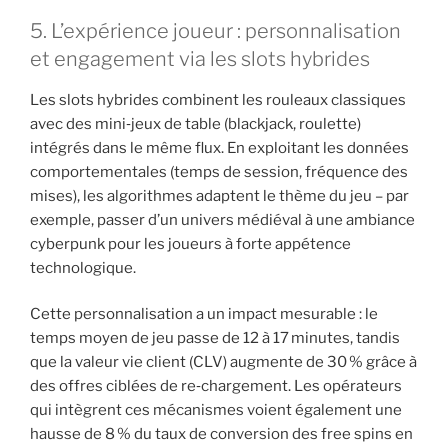
5. L’expérience joueur : personnalisation
et engagement via les slots hybrides
Les slots hybrides combinent les rouleaux classiques
avec des mini‑jeux de table (blackjack, roulette)
intégrés dans le même flux. En exploitant les données
comportementales (temps de session, fréquence des
mises), les algorithmes adaptent le thème du jeu – par
exemple, passer d’un univers médiéval à une ambiance
cyberpunk pour les joueurs à forte appétence
technologique.
Cette personnalisation a un impact mesurable : le
temps moyen de jeu passe de 12 à 17 minutes, tandis
que la valeur vie client (CLV) augmente de 30 % grâce à
des offres ciblées de re‑chargement. Les opérateurs
qui intègrent ces mécanismes voient également une
hausse de 8 % du taux de conversion des free spins en