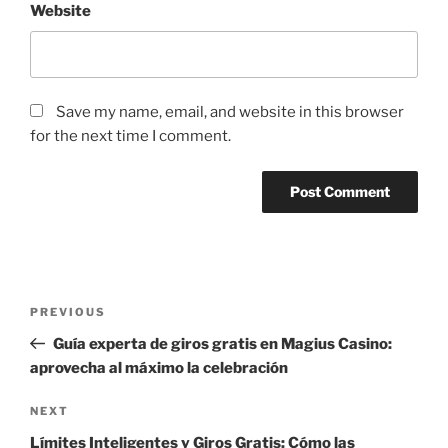
Website
Save my name, email, and website in this browser
for the next time I comment.
Post
Previous
PREVIOUS
navigation
Post
Guía experta de giros gratis en Magius Casino:
aprovecha al máximo la celebración
Next
NEXT
Post
Límites Inteligentes y Giros Gratis: Cómo las