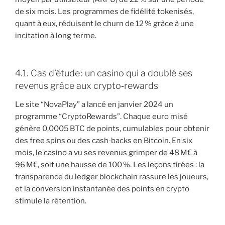
de six mois. Les programmes de fidélité tokenisés,
quant à eux, réduisent le churn de 12 % grâce à une
incitation à long terme.
4.1. Cas d’étude : un casino qui a doublé ses
revenus grâce aux crypto‑rewards
Le site “NovaPlay” a lancé en janvier 2024 un
programme “CryptoRewards”. Chaque euro misé
génère 0,0005 BTC de points, cumulables pour obtenir
des free spins ou des cash‑backs en Bitcoin. En six
mois, le casino a vu ses revenus grimper de 48 M€ à
96 M€, soit une hausse de 100 %. Les leçons tirées : la
transparence du ledger blockchain rassure les joueurs,
et la conversion instantanée des points en crypto
stimule la rétention.