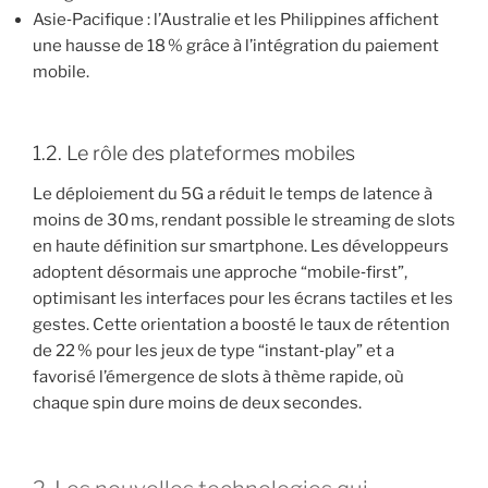
Asie‑Pacifique : l’Australie et les Philippines affichent
une hausse de 18 % grâce à l’intégration du paiement
mobile.
1.2. Le rôle des plateformes mobiles
Le déploiement du 5G a réduit le temps de latence à
moins de 30 ms, rendant possible le streaming de slots
en haute définition sur smartphone. Les développeurs
adoptent désormais une approche “mobile‑first”,
optimisant les interfaces pour les écrans tactiles et les
gestes. Cette orientation a boosté le taux de rétention
de 22 % pour les jeux de type “instant‑play” et a
favorisé l’émergence de slots à thème rapide, où
chaque spin dure moins de deux secondes.