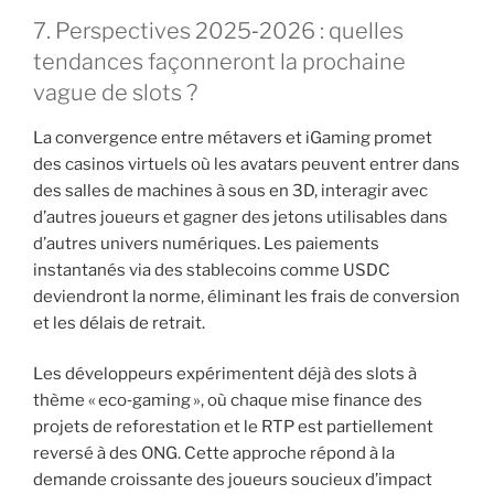
7. Perspectives 2025‑2026 : quelles
tendances façonneront la prochaine
vague de slots ?
La convergence entre métavers et iGaming promet
des casinos virtuels où les avatars peuvent entrer dans
des salles de machines à sous en 3D, interagir avec
d’autres joueurs et gagner des jetons utilisables dans
d’autres univers numériques. Les paiements
instantanés via des stablecoins comme USDC
deviendront la norme, éliminant les frais de conversion
et les délais de retrait.
Les développeurs expérimentent déjà des slots à
thème « eco‑gaming », où chaque mise finance des
projets de reforestation et le RTP est partiellement
reversé à des ONG. Cette approche répond à la
demande croissante des joueurs soucieux d’impact