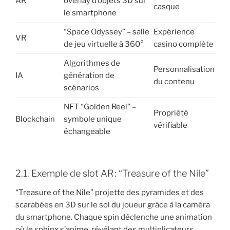
AR
overlay d’objets 3D sur
casque
le smartphone
“Space Odyssey” – salle
Expérience
VR
de jeu virtuelle à 360°
casino complète
Algorithmes de
Personnalisation
IA
génération de
du contenu
scénarios
NFT “Golden Reel” –
Propriété
Blockchain
symbole unique
vérifiable
échangeable
2.1. Exemple de slot AR : “Treasure of the Nile”
“Treasure of the Nile” projette des pyramides et des
scarabées en 3D sur le sol du joueur grâce à la caméra
du smartphone. Chaque spin déclenche une animation
où le sphinx s’anime, révélant des multiplicateurs