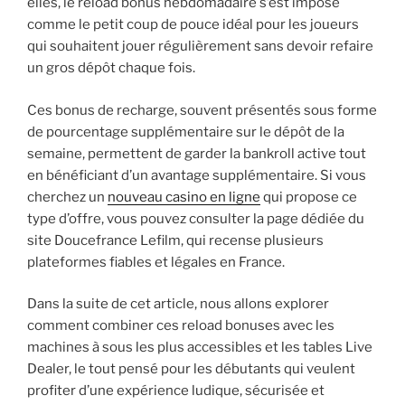
elles, le reload bonus hebdomadaire s’est imposé
comme le petit coup de pouce idéal pour les joueurs
qui souhaitent jouer régulièrement sans devoir refaire
un gros dépôt chaque fois.
Ces bonus de recharge, souvent présentés sous forme
de pourcentage supplémentaire sur le dépôt de la
semaine, permettent de garder la bankroll active tout
en bénéficiant d’un avantage supplémentaire. Si vous
cherchez un
nouveau casino en ligne
qui propose ce
type d’offre, vous pouvez consulter la page dédiée du
site Doucefrance Lefilm, qui recense plusieurs
plateformes fiables et légales en France.
Dans la suite de cet article, nous allons explorer
comment combiner ces reload bonuses avec les
machines à sous les plus accessibles et les tables Live
Dealer, le tout pensé pour les débutants qui veulent
profiter d’une expérience ludique, sécurisée et