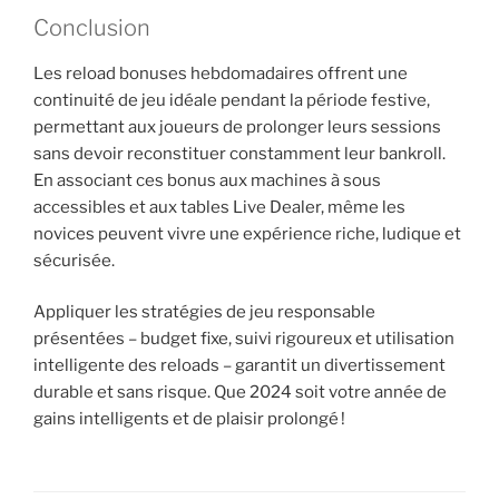
Conclusion
Les reload bonuses hebdomadaires offrent une
continuité de jeu idéale pendant la période festive,
permettant aux joueurs de prolonger leurs sessions
sans devoir reconstituer constamment leur bankroll.
En associant ces bonus aux machines à sous
accessibles et aux tables Live Dealer, même les
novices peuvent vivre une expérience riche, ludique et
sécurisée.
Appliquer les stratégies de jeu responsable
présentées – budget fixe, suivi rigoureux et utilisation
intelligente des reloads – garantit un divertissement
durable et sans risque. Que 2024 soit votre année de
gains intelligents et de plaisir prolongé !