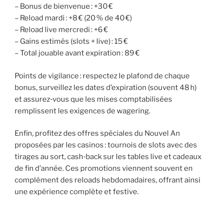
– Bonus de bienvenue : +30 €
– Reload mardi : +8 € (20 % de 40 €)
– Reload live mercredi : +6 €
– Gains estimés (slots + live) : 15 €
– Total jouable avant expiration : 89 €
Points de vigilance : respectez le plafond de chaque
bonus, surveillez les dates d’expiration (souvent 48 h)
et assurez‑vous que les mises comptabilisées
remplissent les exigences de wagering.
Enfin, profitez des offres spéciales du Nouvel An
proposées par les casinos : tournois de slots avec des
tirages au sort, cash‑back sur les tables live et cadeaux
de fin d’année. Ces promotions viennent souvent en
complément des reloads hebdomadaires, offrant ainsi
une expérience complète et festive.