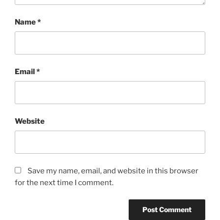
Name
*
Email
*
Website
Save my name, email, and website in this browser
for the next time I comment.