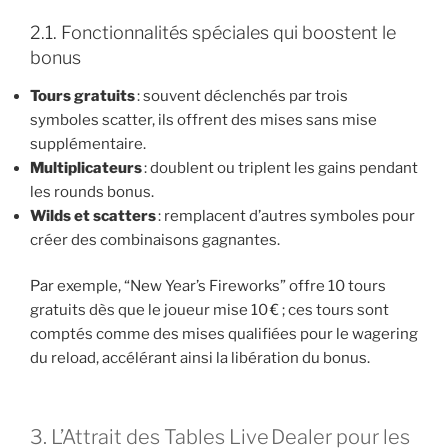
2.1. Fonctionnalités spéciales qui boostent le
bonus
Tours gratuits
: souvent déclenchés par trois
symboles scatter, ils offrent des mises sans mise
supplémentaire.
Multiplicateurs
: doublent ou triplent les gains pendant
les rounds bonus.
Wilds et scatters
: remplacent d’autres symboles pour
créer des combinaisons gagnantes.
Par exemple, “New Year’s Fireworks” offre 10 tours
gratuits dès que le joueur mise 10 € ; ces tours sont
comptés comme des mises qualifiées pour le wagering
du reload, accélérant ainsi la libération du bonus.
3. L’Attrait des Tables Live Dealer pour les