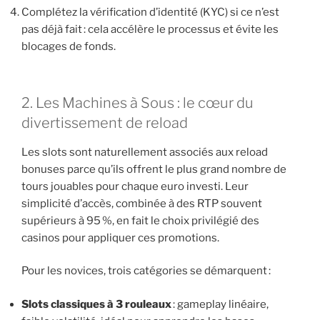
Complétez la vérification d’identité (KYC) si ce n’est
pas déjà fait : cela accélère le processus et évite les
blocages de fonds.
2. Les Machines à Sous : le cœur du
divertissement de reload
Les slots sont naturellement associés aux reload
bonuses parce qu’ils offrent le plus grand nombre de
tours jouables pour chaque euro investi. Leur
simplicité d’accès, combinée à des RTP souvent
supérieurs à 95 %, en fait le choix privilégié des
casinos pour appliquer ces promotions.
Pour les novices, trois catégories se démarquent :
Slots classiques à 3 rouleaux
: gameplay linéaire,